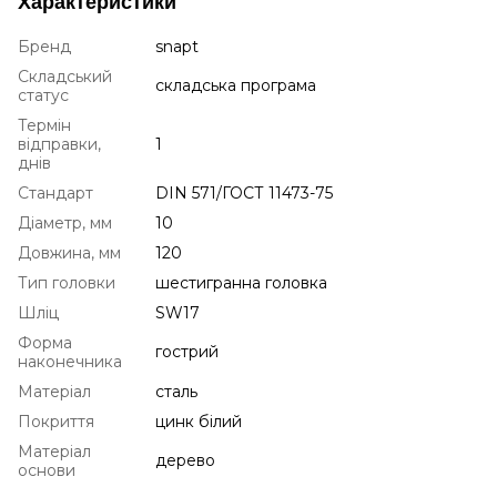
Характеристики
Бренд
snapt
Складський
складська програма
статус
Термін
відправки,
1
днів
Стандарт
DIN 571/ГОСТ 11473-75
Діаметр, мм
10
Довжина, мм
120
Тип головки
шестигранна головка
Шліц
SW17
Форма
гострий
наконечника
Матеріал
сталь
Покриття
цинк білий
Матеріал
дерево
основи