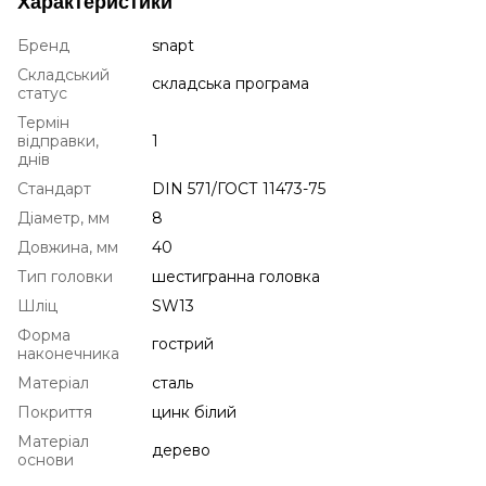
Характеристики
Бренд
snapt
Складський
складська програма
статус
Термін
відправки,
1
днів
Стандарт
DIN 571/ГОСТ 11473-75
Діаметр, мм
8
Довжина, мм
40
Тип головки
шестигранна головка
Шліц
SW13
Форма
гострий
наконечника
Матеріал
сталь
Покриття
цинк білий
Матеріал
дерево
основи