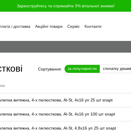
Зареєструйтесь та отримайте 3% вітальної знижки!
лата і доставка
Акційні товари
Сервіс
Контакти
ності
Обмін та повернення
Угода користувача
і
Відгуки про магазин
Блог
Питання та відповіді
ткові
за популярністю
спочатку деше
Сортування:
зва
клепка витяжна, 4-х пелюсткова, Al-St, 4x16 уп 25 шт snapt
клепка витяжна, 4-х пелюсткова, Al-St, 4x16 уп 100 шт snapt
клепка витяжна, 4-х пелюсткова, Al-St, 4,8x16 уп 25 шт snapt