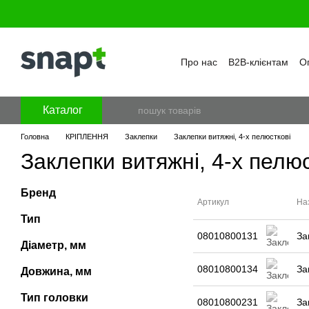
Перейти к основному контенту
Про нас
B2B-клієнтам
Оп
Бренди
Програма лояль
Політика конфіденційност
Каталог
Головна
КРІПЛЕННЯ
Заклепки
Заклепки витяжні, 4-х пелюсткові
Заклепки витяжні, 4-х пелюс
Бренд
Артикул
На
Тип
08010800131
За
Діаметр, мм
08010800134
За
Довжина, мм
Тип головки
08010800231
За