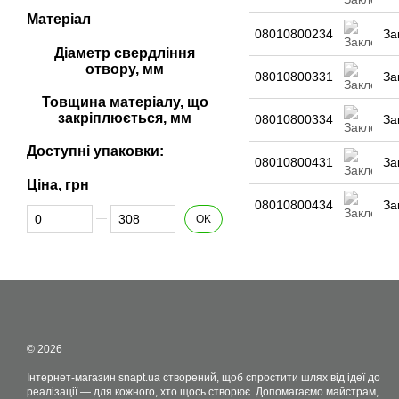
Матеріал
08010800234
За
Діаметр свердління
отвору, мм
08010800331
За
Товщина матеріалу, що
закріплюється, мм
08010800334
За
Доступні упаковки:
08010800431
За
Ціна, грн
08010800434
За
Від Ціна, грн
До Ціна, грн
OK
© 2026
Інтернет-магазин snapt.ua створений, щоб спростити шлях від ідеї до
реалізації — для кожного, хто щось створює. Допомагаємо майстрам,