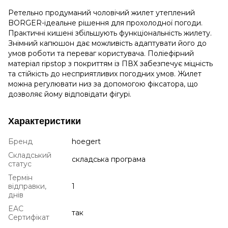
Ретельно продуманий чоловічий жилет утеплений
BORGER-ідеальне рішення для прохолодної погоди.
Практичні кишені збільшують функціональність жилету.
Знімний капюшон дає можливість адаптувати його до
умов роботи та переваг користувача.
Поліефірний
матеріал ripstop з покриттям із ПВХ забезпечує міцність
та стійкість до несприятливих погодних умов.
Жилет
можна регулювати низ за допомогою фіксатора, що
дозволяє йому відповідати фігурі.
Характеристики
Бренд
hoegert
Складський
складська програма
статус
Термін
відправки,
1
днів
EAC
так
Сертифікат