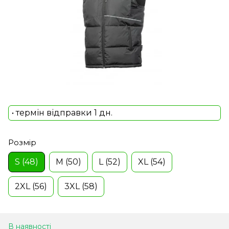
• термін відправки 1 дн.
Розмір
S (48)
M (50)
L (52)
XL (54)
2XL (56)
3XL (58)
В наявності