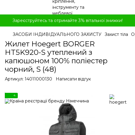
Зареєструйтесь та отримайте 3% вітальної знижки!
ЗАСОБИ ІНДИВІДУАЛЬНОГО ЗАХИСТУ
Захист тіла
О
Жилет Hoegert BORGER
HT5K920-S утеплений з
капюшоном 100% поліестер
чорний, S (48)
Артикул:
14011000130
Написати відгук
4