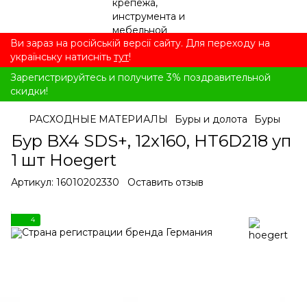
Ви зараз на російській версії сайту. Для переходу на
українську натисніть
тут
!
Зарегистрируйтесь и получите 3% поздравительной
скидки!
РАСХОДНЫЕ МАТЕРИАЛЫ
Буры и долота
Буры
Бур BX4 SDS+, 12x160, HT6D218 уп
1 шт Hoegert
Артикул:
16010202330
Оставить отзыв
4