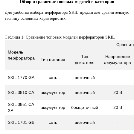
Обзор и сравнение топовых моделей в категории
Для удобства выбора перфоратора SKIL предлагаем сравнительную
таблицу основных характеристик:
Таблица 1. Сравнение топовых моделей перфораторов SKIL
Сравнит
Модель
Тип
Напряжение
перфоратора
Тип питания
двигателя
аккумулятора
SKIL 1770 GA
сеть
щеточный
-
SKIL 3810 CA
аккумулятор
щеточный
20 В
SKIL 3851 CA
аккумулятор
бесщеточный
20 В
XP
SKIL 1781 GB
сеть
щеточный
-