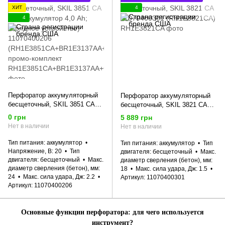
ХИТ
4
4
Перфоратор аккумуляторный
Перфоратор аккумуляторный
бесщеточный, SKIL 3851 CA
бесщеточный, SKIL 3821 CA
XP (аккумулятор 4,0 Ah;
11070400301 (RH1E3821CA)
0 грн
5 889 грн
зарядное устройство)
Нет в наличии
Нет в наличии
11070400206
(RH1E3851CA+BR1E3137AA+C
Тип питания
аккумулятор
Тип питания
аккумулятор
Тип
R1E3122AA) промо-комплект
Напряжение, В
20
Тип
двигателя
бесщеточный
Макс.
двигателя
бесщеточный
Макс.
диаметр сверления (бетон), мм
диаметр сверления (бетон), мм
18
Макс. сила удара, Дж
1.5
24
Макс. сила удара, Дж
2.2
Артикул
11070400301
Артикул
11070400206
Основные функции перфоратора: для чего используется
инструмент?