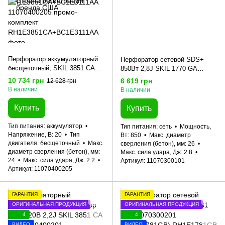
Перфоратор аккумуляторный
Перфоратор сетевой SDS+
бесщеточный, SKIL 3851 CA
850Вт 2,8J SKIL 1770 GA
XP + аккумулятор 4,0 Ah +
11070300101 (RH1E1770GA)
10 734 грн
6 619 грн
12 628 грн
зарядное устройство
В наличии
В наличии
RH1E3851CA+BC1E3111AA
11070400205 промо-комплект
Купить
Купить
Тип питания
аккумулятор
Тип питания
сеть
Мощность,
Напряжение, В
20
Тип
Вт
850
Макс. диаметр
двигателя
бесщеточный
Макс.
сверления (бетон), мм
26
диаметр сверления (бетон), мм
Макс. сила удара, Дж
2.8
24
Макс. сила удара, Дж
2.2
Артикул
11070300101
Артикул
11070400205
ГАРАНТИЯ
ГАРАНТИЯ
ОРИГИНАЛЬНАЯ ПРОДУКЦИЯ
ОРИГИНАЛЬНАЯ ПРОДУКЦИЯ
4
4
ВИДЕО
ВИДЕО