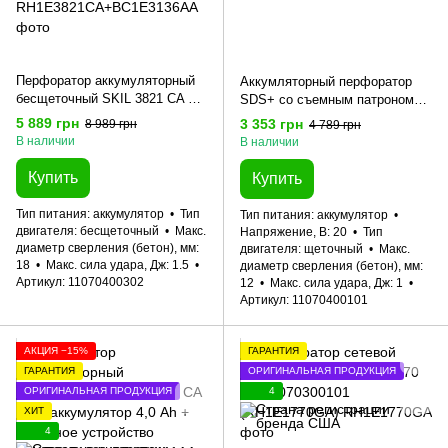
Перфоратор аккумуляторный
Аккумляторный перфоратор
бесщеточный SKIL 3821 CA +
SDS+ со съемным патроном
энергокомплект 3136 АА
20В 1J SKIL 3810 CA
5 889 грн
3 353 грн
8 989 грн
4 789 грн
11070400302 (аккумулятор 2,0
11070400101 (RH1E3810CA)
В наличии
В наличии
Ah, зарядное устройство)
промо-комплект
Купить
Купить
Тип питания
аккумулятор
Тип
Тип питания
аккумулятор
двигателя
бесщеточный
Макс.
Напряжение, В
20
Тип
диаметр сверления (бетон), мм
двигателя
щеточный
Макс.
18
Макс. сила удара, Дж
1.5
диаметр сверления (бетон), мм
Артикул
11070400302
12
Макс. сила удара, Дж
1
Артикул
11070400101
АКЦИЯ −15%
ГАРАНТИЯ
ГАРАНТИЯ
ОРИГИНАЛЬНАЯ ПРОДУКЦИЯ
ОРИГИНАЛЬНАЯ ПРОДУКЦИЯ
4
ХИТ
4