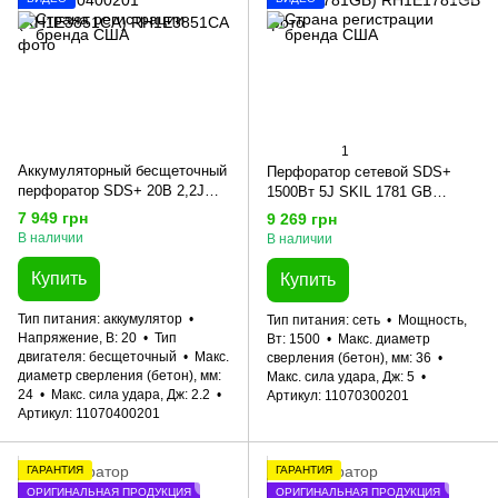
1
Аккумуляторный бесщеточный
Перфоратор сетевой SDS+
перфоратор SDS+ 20В 2,2J
1500Вт 5J SKIL 1781 GB
SKIL 3851 CA XP 11070400201
11070300201 (RH1E1781GB)
7 949 грн
9 269 грн
(RH1E3851CA)
В наличии
В наличии
Купить
Купить
Тип питания
аккумулятор
Тип питания
сеть
Мощность,
Напряжение, В
20
Тип
Вт
1500
Макс. диаметр
двигателя
бесщеточный
Макс.
сверления (бетон), мм
36
диаметр сверления (бетон), мм
Макс. сила удара, Дж
5
24
Макс. сила удара, Дж
2.2
Артикул
11070300201
Артикул
11070400201
ГАРАНТИЯ
ГАРАНТИЯ
ОРИГИНАЛЬНАЯ ПРОДУКЦИЯ
ОРИГИНАЛЬНАЯ ПРОДУКЦИЯ