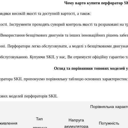
Чому варто купити перфоратор S
вдяки високій якості та доступній вартості, а також:
ності. Інструменти проходять суворий контроль якості та розраховані на 
Використання безщіткових двигунів та інших інноваційних рішень забез
нні. Перфоратори легко обслуговувати, а моделі з безщітковими двигуна
 обслуговуванню. Купуючи SKIL у нас, Ви отримуєте офіційну гарантію т
Огляд та порівняння топових моделей у 
оратора SKIL пропонуємо порівняльну таблицю основних характеристик
пових моделей перфораторів SKIL
Порівняльна характ
Тип
Напруга
живлення
Потужність
акумулятора
двигуна