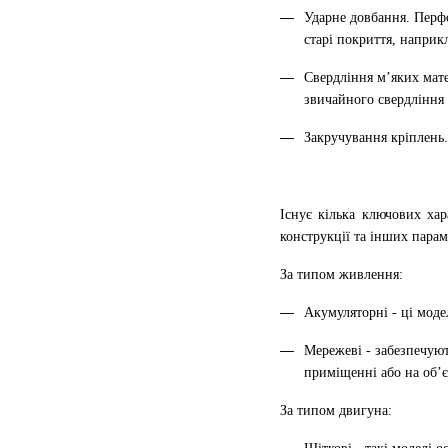
Ударне довбання. Перфо
старі покриття, наприкл
Свердління м’яких мат
звичайного свердління 
Закручування кріплень
Існує кілька ключових хар
конструкції та інших парам
За типом живлення:
Акумуляторні - ці моде
Мережеві - забезпечуют
приміщенні або на об’є
За типом двигуна: