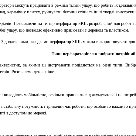
ратори можуть працювати в режимі тільки удару, що робить їх ідеальни
ад, керамічну плитку, руйнувати бетонні стіни та інші тверді конструкці
еріалів. Незважаючи на те, що перфоратор SKIL розроблений для роботи
без удару, що дозволяє ефективно працювати з деревом та пластиком.
. З додатковими насадками перфоратор SKIL можна використовувати для 
Типи перфораторів: як вибрати потрібний
актеристик, за якими ці інструменти поділяються на різні типи. Вибі
етрів. Розглянемо детальніше.
лі володіють мобільністю, оскільки працюють від акумулятора і не потре
ь стабільну потужність і тривалий час роботи, що особливо важливо при і
кті з доступом до мережі.