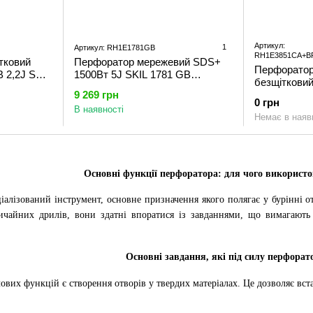
Артикул:
1
Артикул: RH1E1781GB
RH1E3851CA+B
тковий
Перфоратор мережевий SDS+
Перфоратор
 2,2J SKIL
1500Вт 5J SKIL 1781 GB
безщітковий
201
11070300201 (RH1E1781GB)
9 269 грн
(акумулятор
0 грн
пристрій) 1
В наявності
Немає в наяв
(RH1E3851
промо-комп
Основні функції перфоратора: для чого використо
алізований інструмент, основне призначення якого полягає у бурінні от
вичайних дрилів, вони здатні впоратися із завданнями, що вимагают
Основні завдання, які під силу перфора
ових функцій є створення отворів у твердих матеріалах. Це дозволяє вст