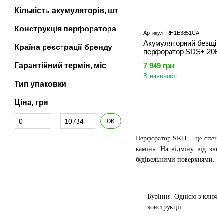
Кількість акумуляторів, шт
Конструкція перфоратора
Артикул: RH1E3851CA
Акумуляторний безщі
Країна реєстрації бренду
перфоратор SDS+ 20В
3851 CA XP 11070400
Гарантійний термін, міс
7 949 грн
(RH1E3851CA)
В наявності
Тип упаковки
Ціна, грн
Від Ціна, грн
До Ціна, грн
OK
Перфоратор SKIL - це спеці
камінь. На відміну від з
будівельними поверхнями.
Буріння. Однією з ключ
конструкції.