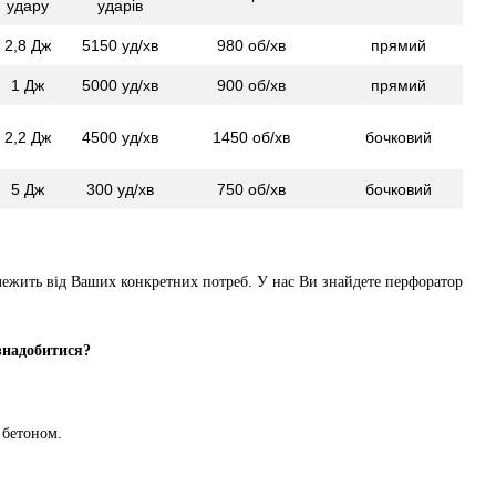
удару
ударів
2,8 Дж
5150 уд/хв
980 об/хв
прямий
1 Дж
5000 уд/хв
900 об/хв
прямий
2,2 Дж
4500 уд/хв
1450 об/хв
бочковий
5 Дж
300 уд/хв
750 об/хв
бочковий
залежить від Ваших конкретних потреб. У нас Ви знайдете перфоратор
знадобитися?
 бетоном.