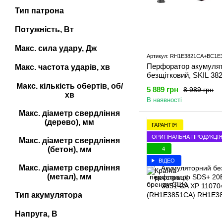
Тип патрона
Потужність, Вт
Макс. сила удару, Дж
Артикул: RH1E3821CA+BC1E
Перфоратор акумуля
Макс. частота ударів, хв
безщітковий, SKIL 38
енергокомплект 3136
Макс. кількість обертів, об/
5 889 грн
8 989 грн
11070400302 (акумуля
хв
В наявності
Ah, зарядний пристрій
комплект
Макс. діаметр свердління
(дерево), мм
ГАРАНТІЯ
ОРИГІНАЛЬНА ПРОДУКЦІ
Макс. діаметр свердління
(бетон), мм
4
ВІДЕО
Макс. діаметр свердління
(метал), мм
Тип акумулятора
Напруга, В