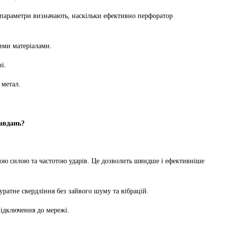
 параметри визначають, наскільки ефективно перфоратор
ими матеріалами.
і.
 метал.
авдань?
окою силою та частотою ударів. Це дозволить швидше і ефективніше
куратне свердління без зайвого шуму та вібрацій.
підключення до мережі.