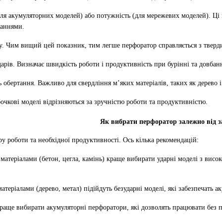
ля акумуляторних моделей) або потужність (для мережевих моделей). Ці
даннями.
у. Чим вищий цей показник, тим легше перфоратор справляється з тверд
арів. Визначає швидкість роботи і продуктивність при бурінні та довбанн
обертання. Важливо для свердління м’яких матеріалів, таких як дерево і
бочкові моделі відрізняються за зручністю роботи та продуктивністю.
Як вибрати перфоратор залежно від з
ру роботи та необхідної продуктивності. Ось кілька рекомендацій:
матеріалами (бетон, цегла, камінь) краще вибирати ударні моделі з вис
теріалами (дерево, метал) підійдуть безударні моделі, які забезпечать а
раще вибирати акумуляторні перфоратори, які дозволять працювати без 