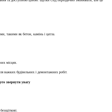
вання та доступною ціною. Щітки слід періодично змінювати, але це
и, такими як бетон, камінь і цегла.
них місцях.
ля важких будівельних і демонтажних робіт.
рто звернути увагу
безщіткові.