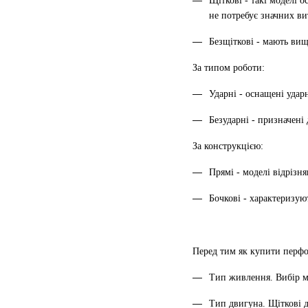
Щіткові - такі моделі 
не потребує значних ви
Безщіткові - мають вищ
За типом роботи:
Ударні - оснащені удар
Безударні - призначені 
За конструкцією:
Прямі - моделі відрізн
Бочкові - характеризую
Перед тим як купити перфо
Тип живлення. Вибір м
Тип двигуна. Щіткові д