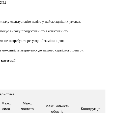
KIL?
тривалу експлуатацію навіть у найскладніших умовах.
печує високу продуктивність і ефективність.
ми не потребують регулярної заміни щіток.
а можливість звернутися до нашого сервісного центру.
категорії
:
еристика
Макс.
Макс.
Макс. кількість
сила
частота
Конструкція
обертів