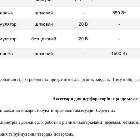
ережа
щітковий
-
850 Вт
мулятор
щітковий
20 В
-
мулятор
безщітковий
20 В
-
ережа
щітковий
-
1500 Вт
собливості, які роблять їх придатними для різних завдань. Тому вибір 
Аксесуари для перфораторів: що ще може 
и важливо використовувати правильні аксесуари. Серед них:
 діаметрів і довжин для роботи з різними матеріалами: деревом, металом,
ання та руйнування твердих поверхонь.