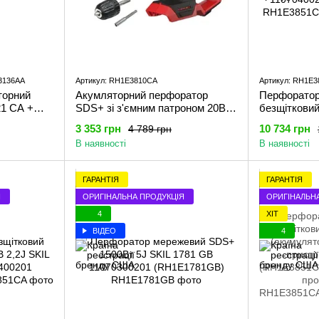
3136AA
Артикул: RH1E3810CA
Артикул: RH1E
торний
Акумляторний перфоратор
Перфоратор
21 CA +
SDS+ зі з'ємним патроном 20В
безщітковий
 АА
1J SKIL 3810 CA 11070400101
акумулятор 
3 353 грн
10 734 грн
4 789 грн
тор 2,0
(RH1E3810CA)
пристрій
В наявності
В наявності
) промо-
RH1E3851C
1107040020
ГАРАНТІЯ
ГАРАНТІЯ
Я
ОРИГІНАЛЬНА ПРОДУКЦІЯ
ОРИГІНАЛЬН
4
ХІТ
ВІДЕО
4