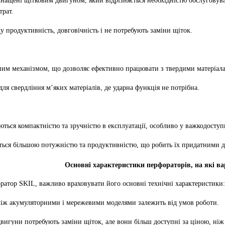
оснащені щітковим двигуном, який відрізняється необхідністю обслугову
трат.
у продуктивність, довговічність і не потребують заміни щіток.
ним механізмом, що дозволяє ефективно працювати з твердими матеріалам
для свердління м’яких матеріалів, де ударна функція не потрібна.
яються компактністю та зручністю в експлуатації, особливо у важкодоступ
ться більшою потужністю та продуктивністю, що робить їх придатними д
Основні характеристики перфораторів, на які ва
ратор SKIL, важливо враховувати його основні технічні характеристики:
іж акумуляторними і мережевими моделями залежить від умов роботи.
вигуни потребують заміни щіток, але вони більш доступні за ціною, ніж 