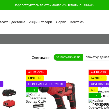
Зареєструйтесь та отримайте 3% вітальної знижки!
лата і доставка
Акційні товари
Сервіс
Контакти
ності
Обмін та повернення
Угода користувача
і
Відгуки про магазин
Блог
Питання та відповіді
за популярністю
спочатку деше
Сортування:
АКЦІЯ −30%
АКЦІЯ −15%
ГАРАНТІЯ
ГАРАНТІЯ
Я
ОРИГІНАЛЬНА ПРОДУКЦІЯ
ОРИГІНАЛЬН
4
ХІТ
4