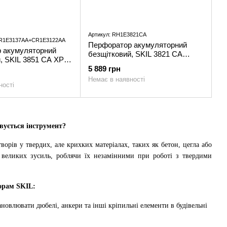
Артикул: RH1E3821CA
R1E3137AA+CR1E3122AA
Перфоратор акумуляторний
 акумуляторний
безщітковий, SKIL 3821 CA
, SKIL 3851 CA XP
11070400301 (RH1E3821CA)
 4,0 Ah; зарядний
5 889 грн
1070400206
Немає в наявності
ності
CA+BR1E3137AA+CR1E3122AA)
лект
вується інструмент?
ворів у твердих, але крихких матеріалах, таких як бетон, цегла або
ь великих зусиль, роблячи їх незамінними при роботі з твердими
торам SKIL:
ановлювати дюбелі, анкери та інші кріпильні елементи в будівельні