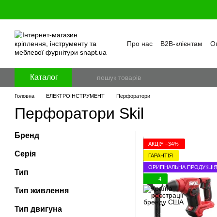
Перейти к основному контенту
Про нас
B2B-клієнтам
Оп
Бренди
Програма лояль
Політика конфіденційност
Каталог
Головна
ЕЛЕКТРОІНСТРУМЕНТ
Перфоратори
Перфоратори Skil
Бренд
АКЦІЯ −34%
Серія
ГАРАНТІЯ
ОРИГІНАЛЬНА ПРОДУКЦІ
Тип
4
Тип живлення
Тип двигуна