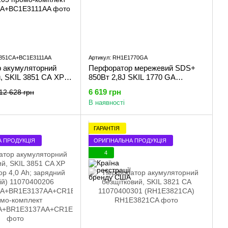
3851CA+BC1E3111AA
Артикул: RH1E1770GA
 акумуляторний
Перфоратор мережевий SDS+
, SKIL 3851 CA XP +
850Вт 2,8J SKIL 1770 GA
4,0 Ah + зарядний
11070300101 (RH1E1770GA)
6 619 грн
12 628 грн
В наявності
A+BC1E3111AA
5 промо-комплект
ГАРАНТІЯ
А ПРОДУКЦІЯ
ОРИГІНАЛЬНА ПРОДУКЦІЯ
4