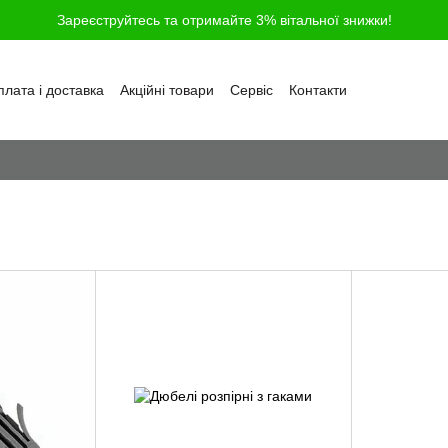
Зареєструйтесь та отримайте 3% вітальної знижки!
лата і доставка
Акційні товари
Сервіс
Контакти
ності
Обмін та повернення
Угода користувача
і
Відгуки про магазин
Блог
Питання та відповіді