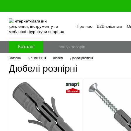
Перейти к основному контенту
Про нас
B2B-клієнтам
Оп
Бренди
Програма лояль
Політика конфіденційност
Каталог
Головна
КРІПЛЕННЯ
Дюбелі
Дюбелі розпірні
Дюбелі розпірні