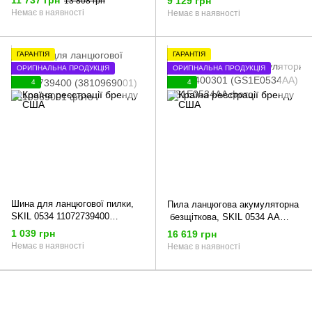
11 737 грн
9 129 грн
13 808 грн
11073400102 (акумулятор 4,0
Немає в наявності
Немає в наявності
Ah, зарядний пристрій) промо-
комплект
ГАРАНТІЯ
ГАРАНТІЯ
ОРИГІНАЛЬНА ПРОДУКЦІЯ
ОРИГІНАЛЬНА ПРОДУКЦІЯ
4
4
Шина для ланцюгової пилки,
Пила ланцюгова акумуляторна
SKIL 0534 11072739400
безщіткова, SKIL 0534 AA
(3810969001)
11073400301 (GS1E0534AA)
1 039 грн
16 619 грн
Немає в наявності
Немає в наявності