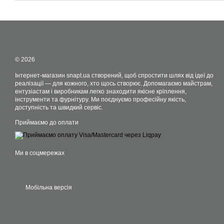
© 2026
Інтернет-магазин snapt.ua створений, щоб спростити шлях від ідеї до
реалізації — для кожного, хто щось створює. Допомагаємо майстрам,
ентузіастам і виробникам легко знаходити якісне кріплення,
інструменти та фурнітуру. Ми поєднуємо професійну якість,
доступність та швидкий сервіс.
Приймаємо до оплати
Ми в соцмережах
Мобільна версія