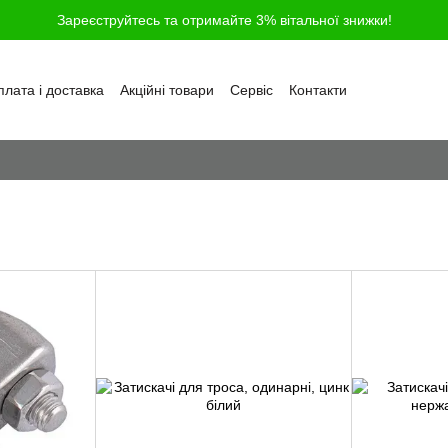
Зареєструйтесь та отримайте 3% вітальної знижки!
лата і доставка
Акційні товари
Сервіс
Контакти
ності
Обмін та повернення
Угода користувача
і
Відгуки про магазин
Блог
Питання та відповіді