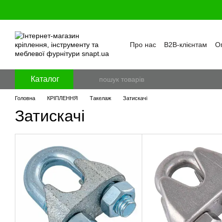
Перейти к основному контенту
Про нас
B2B-клієнтам
Оп
Бренди
Програма лояль
Політика конфіденційност
Каталог
Головна
КРІПЛЕННЯ
Такелаж
Затискачі
Затискачі