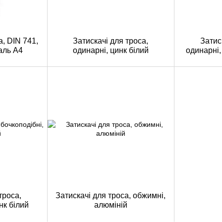
а, DIN 741,
Затискачі для троса,
Затис
аль A4
одинарні, цинк білий
одинарні,
троса,
Затискачі для троса, обжимні,
нк білий
алюміній