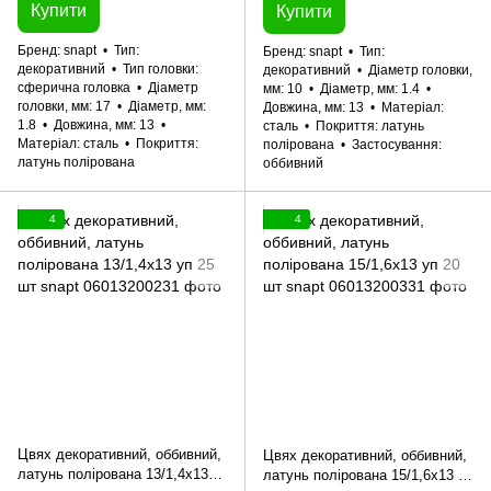
Купити
Купити
Бренд
snapt
Тип
Бренд
snapt
Тип
декоративний
Тип головки
декоративний
Діаметр головки,
сферична головка
Діаметр
мм
10
Діаметр, мм
1.4
головки, мм
17
Діаметр, мм
Довжина, мм
13
Матеріал
1.8
Довжина, мм
13
сталь
Покриття
латунь
Матеріал
сталь
Покриття
полірована
Застосування
латунь полірована
оббивний
4
4
Цвях декоративний, оббивний,
Цвях декоративний, оббивний,
латунь полірована 13/1,4x13
латунь полірована 15/1,6x13 уп