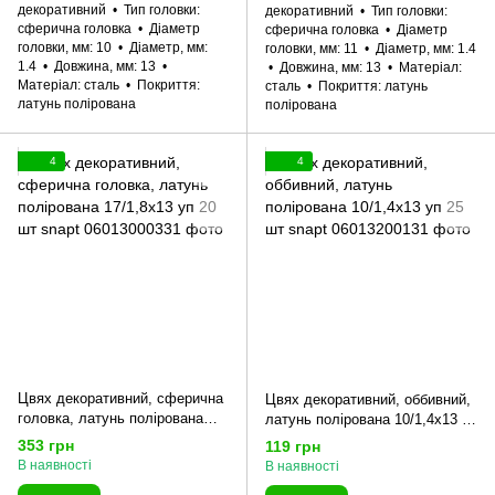
декоративний
Тип головки
декоративний
Тип головки
сферична головка
Діаметр
сферична головка
Діаметр
головки, мм
10
Діаметр, мм
головки, мм
11
Діаметр, мм
1.4
1.4
Довжина, мм
13
Довжина, мм
13
Матеріал
Матеріал
сталь
Покриття
сталь
Покриття
латунь
латунь полірована
полірована
4
4
Цвях декоративний, сферична
Цвях декоративний, оббивний,
головка, латунь полірована
латунь полірована 10/1,4x13 уп
17/1,8x13 уп 20 шт snapt
25 шт snapt
353 грн
119 грн
В наявності
В наявності