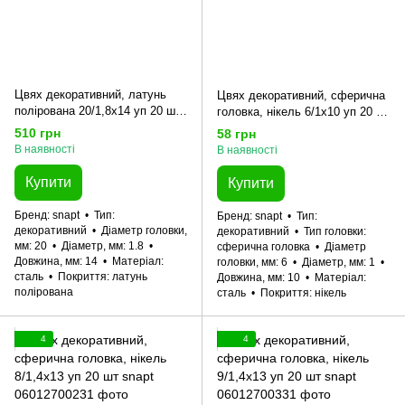
Цвях декоративний, латунь
Цвях декоративний, сферична
полірована 20/1,8x14 уп 20 шт
головка, нікель 6/1x10 уп 20 шт
snapt
snapt
510 грн
58 грн
В наявності
В наявності
Купити
Купити
Бренд
snapt
Тип
Бренд
snapt
Тип
декоративний
Діаметр головки,
декоративний
Тип головки
мм
20
Діаметр, мм
1.8
сферична головка
Діаметр
Довжина, мм
14
Матеріал
головки, мм
6
Діаметр, мм
1
сталь
Покриття
латунь
Довжина, мм
10
Матеріал
полірована
сталь
Покриття
нікель
4
4