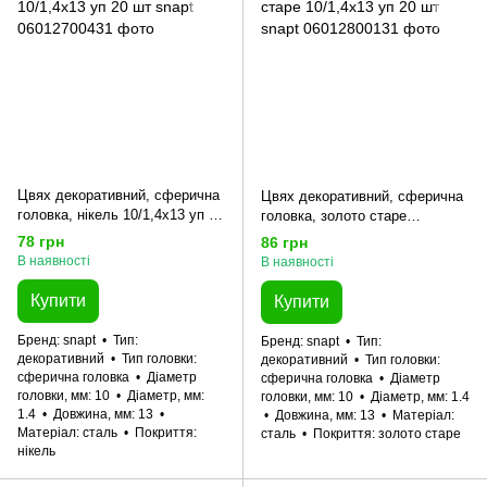
Цвях декоративний, сферична
Цвях декоративний, сферична
головка, нікель 10/1,4x13 уп 20
головка, золото старе
шт snapt
10/1,4x13 уп 20 шт snapt
78 грн
86 грн
В наявності
В наявності
Купити
Купити
Бренд
snapt
Тип
Бренд
snapt
Тип
декоративний
Тип головки
декоративний
Тип головки
сферична головка
Діаметр
сферична головка
Діаметр
головки, мм
10
Діаметр, мм
головки, мм
10
Діаметр, мм
1.4
1.4
Довжина, мм
13
Довжина, мм
13
Матеріал
Матеріал
сталь
Покриття
сталь
Покриття
золото старе
нікель