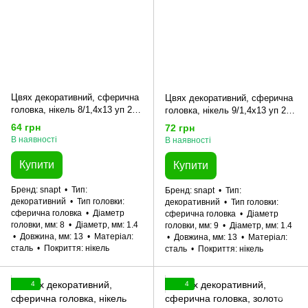
Цвях декоративний, сферична
Цвях декоративний, сферична
головка, нікель 8/1,4x13 уп 20
головка, нікель 9/1,4x13 уп 20
шт snapt
шт snapt
64 грн
72 грн
В наявності
В наявності
Купити
Купити
Бренд
snapt
Тип
Бренд
snapt
Тип
декоративний
Тип головки
декоративний
Тип головки
сферична головка
Діаметр
сферична головка
Діаметр
головки, мм
8
Діаметр, мм
1.4
головки, мм
9
Діаметр, мм
1.4
Довжина, мм
13
Матеріал
Довжина, мм
13
Матеріал
сталь
Покриття
нікель
сталь
Покриття
нікель
4
4