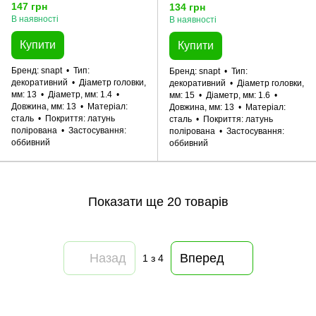
уп 25 шт snapt
20 шт snapt
147 грн
134 грн
В наявності
В наявності
Купити
Купити
Бренд
snapt
Тип
Бренд
snapt
Тип
декоративний
Діаметр головки,
декоративний
Діаметр головки,
мм
13
Діаметр, мм
1.4
мм
15
Діаметр, мм
1.6
Довжина, мм
13
Матеріал
Довжина, мм
13
Матеріал
сталь
Покриття
латунь
сталь
Покриття
латунь
полірована
Застосування
полірована
Застосування
оббивний
оббивний
Показати ще 20 товарів
Назад
Вперед
1
з 4