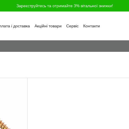
Зареєструйтесь та отримайте 3% вітальної знижки!
лата і доставка
Акційні товари
Сервіс
Контакти
ності
Обмін та повернення
Угода користувача
і
Відгуки про магазин
Блог
Питання та відповіді