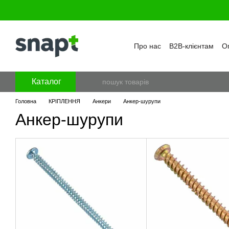
Перейти к основному контенту
Про нас
B2B-клієнтам
Оп
Бренди
Програма лояль
Політика конфіденційност
Каталог
Головна
КРІПЛЕННЯ
Анкери
Анкер-шурупи
Анкер-шурупи