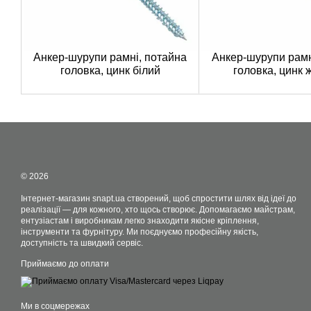
Анкер-шурупи рамні, потайна
Анкер-шурупи рамн
головка, цинк білий
головка, цинк 
© 2026
Інтернет-магазин snapt.ua створений, щоб спростити шлях від ідеї до
реалізації — для кожного, хто щось створює. Допомагаємо майстрам,
ентузіастам і виробникам легко знаходити якісне кріплення,
інструменти та фурнітуру. Ми поєднуємо професійну якість,
доступність та швидкий сервіс.
Приймаємо до оплати
Ми в соцмережах