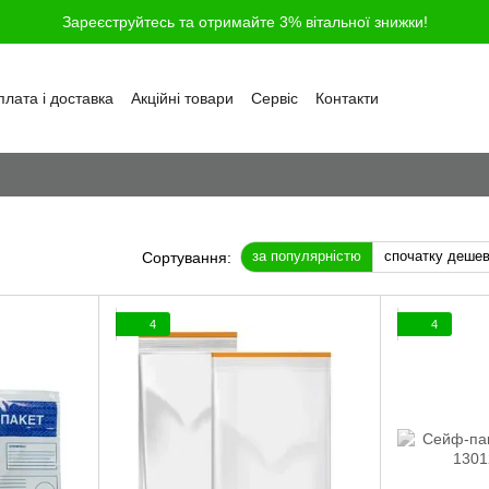
Зареєструйтесь та отримайте 3% вітальної знижки!
лата і доставка
Акційні товари
Сервіс
Контакти
ності
Обмін та повернення
Угода користувача
і
Відгуки про магазин
Блог
Питання та відповіді
за популярністю
спочатку деше
Сортування:
4
4