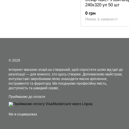
240x320 уп 50 шт
0 грн
Немає в наявності
© 2026
Інтернет-магазин snapt.ua створений, щоб спростити шлях від ідеї до
реалізації — для кожного, хто щось створює. Допомагаємо майстрам,
ентузіастам і виробникам легко знаходити якісне кріплення,
інструменти та фурнітуру. Ми поєднуємо професійну якість,
доступність та швидкий сервіс.
Приймаємо до оплати
Ми в соцмережах