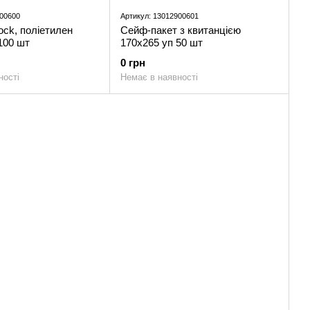
000600
Артикул: 13012900601
ock, поліетилен
Сейф-пакет з квитанцією
100 шт
170x265 уп 50 шт
0 грн
ності
Немає в наявності