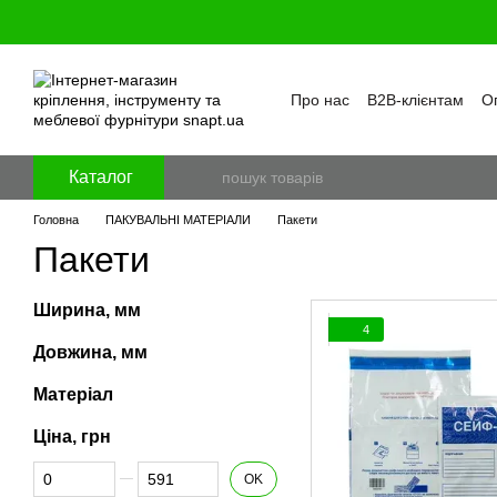
Перейти к основному контенту
Про нас
B2B-клієнтам
Оп
Бренди
Програма лояль
Політика конфіденційност
Каталог
Головна
ПАКУВАЛЬНІ МАТЕРІАЛИ
Пакети
Пакети
Ширина, мм
4
Довжина, мм
Матеріал
Ціна, грн
Від Ціна, грн
До Ціна, грн
OK