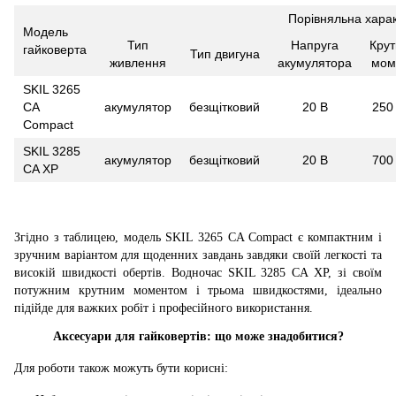
Порівняльна хара
Модель
Тип
Напруга
Кру
гайковерта
Тип двигуна
живлення
акумулятора
мом
SKIL 3265
CA
акумулятор
безщітковий
20 В
250
Compact
SKIL 3285
акумулятор
безщітковий
20 В
700
CA XP
Згідно з таблицею, модель SKIL 3265 CA Compact є компактним і
зручним варіантом для щоденних завдань завдяки своїй легкості та
високій швидкості обертів. Водночас SKIL 3285 CA XP, зі своїм
потужним крутним моментом і трьома швидкостями, ідеально
підійде для важких робіт і професійного використання.
Аксесуари для гайковертів: що може знадобитися?
Для роботи також можуть бути корисні: