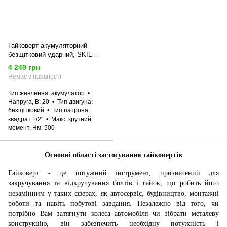
Гайковерт акумуляторний
безщітковий ударний, SKIL
3241 CA 11071900401
4 249 грн
(SD1E3241CA)
Немає в наявності
Тип живлення
акумулятор
Напруга, В
20
Тип двигуна
безщітковий
Тип патрона
квадрат 1/2"
Макс. крутний
момент, Нм
500
Основні області застосування гайковертів
Гайковерт - це потужний інструмент, призначений для
закручування та відкручування болтів і гайок, що робить його
незамінним у таких сферах, як автосервіс, будівництво, монтажні
роботи та навіть побутові завдання. Незалежно від того, чи
потрібно Вам затягнути колеса автомобіля чи зібрати металеву
конструкцію, він забезпечить необхідну потужність і