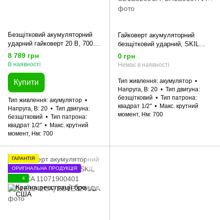
Безщітковий акумуляторний
Гайковерт акумуляторний
ударний гайковерт 20 В, 700
безщітковий ударний, SKIL
Нм, 1/2' SKIL 3285 CA XP
3285 CA XP (акумулятор 4,0
8 789 грн
0 грн
11071900201 (SD1E3285CA)
Ah; зарядний пристрій)
В наявності
Немає в наявності
11071900206
(SD1E3285CA+BR1E3137AA+C
Тип живлення
акумулятор
Купити
R1E3122AA) промо-комплект
Напруга, В
20
Тип двигуна
безщітковий
Тип патрона
Тип живлення
акумулятор
квадрат 1/2"
Макс. крутний
Напруга, В
20
Тип двигуна
момент, Нм
700
безщітковий
Тип патрона
квадрат 1/2"
Макс. крутний
момент, Нм
700
ГАРАНТІЯ
ОРИГІНАЛЬНА ПРОДУКЦІЯ
4