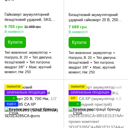
Гайковерт акумуляторний
Безщітковий акумуляторний
безщітковий ударний, SKIL
ударний гайковерт 20 В, 250
3265 CA Compact +
Нм, 3/8' SKIL 3265 CA Compact
9 765 грн
7 689 грн
11 488 грн
енергокомплект 3110 АА
11071900101 (SD1E3265CA)
В наявності
В наявності
11071900102 (акумулятор 2,5
Ah, зарядний пристрій) промо-
Купити
Купити
комплект
Тип живлення
акумулятор
Тип живлення
акумулятор
Напруга, В
20
Тип двигуна
Напруга, В
20
Тип двигуна
безщітковий
Тип патрона
безщітковий
Тип патрона
квадрат 3/8"
Макс. крутний
квадрат 3/8"
Макс. крутний
момент, Нм
250
момент, Нм
250
ГАРАНТІЯ
ГАРАНТІЯ
ОРИГІНАЛЬНА ПРОДУКЦІЯ
ОРИГІНАЛЬНА ПРОДУКЦІЯ
4
ХІТ
ВІДЕО
4