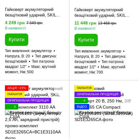
Гайковерт акумуляторний
Гайковерт акумуляторний
безщітковий ударний, SKIL
безщітковий ударний, SKIL
3241 CA + енергокомплект
3285 CA XP + акумулятор 4,0
4 249 грн
11 448 грн
7 349 грн
13 468 грн
3136 АА 11071900402
Ah + зарядний пристрій
В наявності
В наявності
(акумулятор 2,0 Ah, зарядний
SD1E3285CA+BC1E3111AA
пристрій) промо-комплект
11071900205 промо-комплект
Купити
Купити
Тип живлення
акумулятор
Тип живлення
акумулятор
Напруга, В
20
Тип двигуна
Напруга, В
20
Тип двигуна
безщітковий
Тип патрона
безщітковий
Тип патрона
квадрат 1/2"
Макс. крутний
квадрат 1/2"
Макс. крутний
момент, Нм
500
момент, Нм
700
АКЦІЯ −15%
ГАРАНТІЯ
ГАРАНТІЯ
ОРИГІНАЛЬНА ПРОДУКЦІЯ
ОРИГІНАЛЬНА ПРОДУКЦІЯ
4
4
ВІДЕО