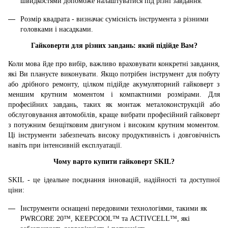
швидкостями допоможе налаштуватися під різні завдання.
Розмір квадрата - визначає сумісність інструмента з різними
головками і насадками.
Гайковерти для різних завдань: який підійде Вам?
Коли мова йде про вибір, важливо враховувати конкретні завдання,
які Ви плануєте виконувати. Якщо потрібен інструмент для побуту
або дрібного ремонту, цілком підійде акумуляторний гайковерт з
меншим крутним моментом і компактними розмірами. Для
професійних завдань, таких як монтаж металоконструкцій або
обслуговування автомобілів, краще вибрати професійний гайковерт
з потужним безщітковим двигуном і високим крутним моментом.
Ці інструменти забезпечать високу продуктивність і довговічність
навіть при інтенсивній експлуатації.
Чому варто купити гайковерт SKIL?
SKIL - це ідеальне поєднання інновацій, надійності та доступної
ціни:
Інструменти оснащені передовими технологіями, такими як
PWRCORE 20™, KEEPCOOL™ та ACTIVCELL™, які