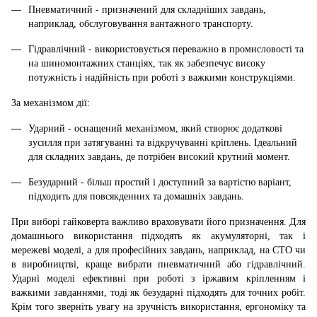
Пневматичний - призначений для складніших завдань,
наприклад, обслуговування вантажного транспорту.
Гідравлічний - використовується переважно в промисловості та
на шиномонтажних станціях, так як забезпечує високу
потужність і надійність при роботі з важкими конструкціями.
За механізмом дії:
Ударний - оснащений механізмом, який створює додаткові
зусилля при затягуванні та відкручуванні кріплень. Ідеальний
для складних завдань, де потрібен високий крутний момент.
Безударний - більш простий і доступний за вартістю варіант,
підходить для повсякденних та домашніх завдань.
При виборі гайковерта важливо враховувати його призначення. Для
домашнього використання підходять як акумуляторні, так і
мережеві моделі, а для професійних завдань, наприклад, на СТО чи
в виробництві, краще вибрати пневматичний або гідравлічний.
Ударні моделі ефективні при роботі з іржавим кріпленням і
важкими завданнями, тоді як безударні підходять для точних робіт.
Крім того зверніть увагу на зручність використання, ергономіку та