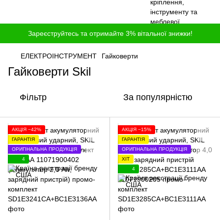
Зареєструйтесь та отримайте 3% вітальної знижки!
ЕЛЕКТРОІНСТРУМЕНТ
Гайковерти
Гайковерти Skil
Фільтр
За популярністю
АКЦІЯ −42%
АКЦІЯ −15%
ГАРАНТІЯ
ГАРАНТІЯ
ОРИГІНАЛЬНА ПРОДУКЦІЯ
ОРИГІНАЛЬНА ПРОДУКЦІЯ
4
ХІТ
4