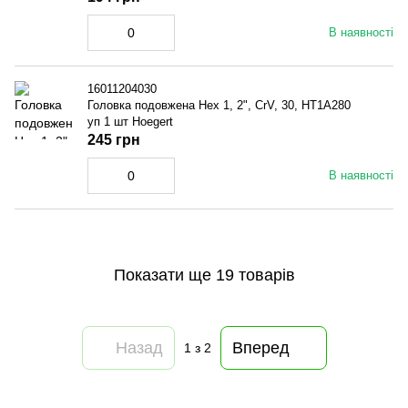
В наявності
16011204030
Головка подовжена Hex 1, 2", CrV, 30, HT1A280
уп 1 шт Hoegert
245 грн
В наявності
Показати ще 19 товарів
Назад
Вперед
1
з 2