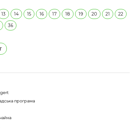
13
14
15
16
17
18
19
20
21
22
36
т
gert
адська програма
чайна
X