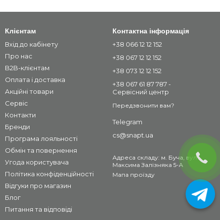
Клієнтам
Контактна інформація
Вхід до кабінету
+38 066 12 12 152
Про нас
+38 067 12 12 152
B2B-клієнтам
+38 073 12 12 152
Оплата і доставка
+38 067 61 87 787 -
Акційні товари
Сервісний центр
Сервіс
Передзвонити вам?
Контакти
Telegram
Бренди
cs@snapt.ua
Програма лояльності
Обмін та повернення
Адреса складу: м. Буча, вул.
Угода користувача
Максима Залізняка 5-А
Політика конфіденційності
Мапа проїзду
Відгуки про магазин
Блог
Питання та відповіді