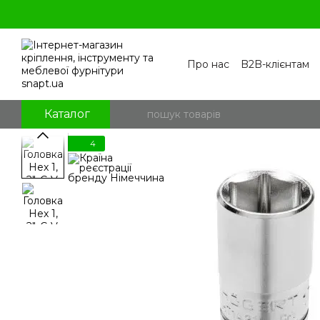
Перейти к основному контенту
Про нас
B2B-клієнтам
Контакти
Бренди
П
Угода користувача
По
Блог
Питання та відпо
Каталог
4