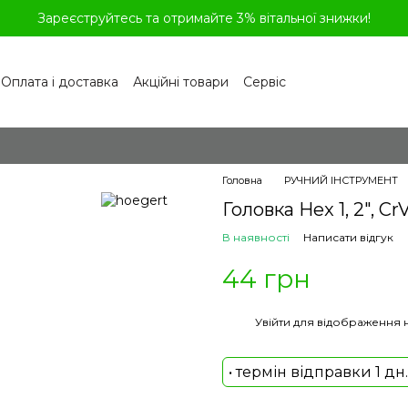
Зареєструйтесь та отримайте 3% вітальної знижки!
Оплата і доставка
Акційні товари
Сервіс
рограма лояльності
Обмін та повернення
літика конфіденційності
Відгуки про магазин
віді
Головна
РУЧНИЙ ІНСТРУМЕНТ
Головка Hex 1, 2", Cr
В наявності
Написати відгук
44 грн
%
Увійти
для відображення 
• термін відправки 1 дн.