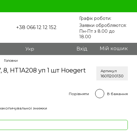
Графік роботи:
Заявки обробляются:
+38 066 12 12 152
Пн-Пт з 8.00 до
18.00
Мій кошик
Укр
Вхід
Головки
V, 8, HT1A208 уп 1 шт Hoegert
Артикул
16011200130
Порівняти
В бажання
накопичувальної знижки