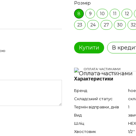
Розмір
8
9
10
11
12
23
24
27
30
32
Купити
В креди
гою
ОПЛАТА ЧАСТИНАМИ
4 платежі по 11.00 грн
Характеристики
Бренд
hoe
Складський статус
скл
Термін відправки, днів
1
Вид
зви
Шліц
HE
Хвостовик
1/2''