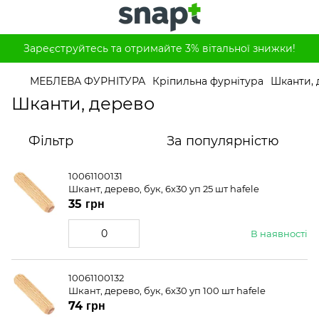
Зареєструйтесь та отримайте 3% вітальної знижки!
МЕБЛЕВА ФУРНІТУРА
Кріпильна фурнітура
Шканти, 
Шканти, дерево
Фільтр
За популярністю
10061100131
Шкант, дерево, бук, 6x30 уп 25 шт hafele
35 грн
В наявності
10061100132
Шкант, дерево, бук, 6x30 уп 100 шт hafele
74 грн