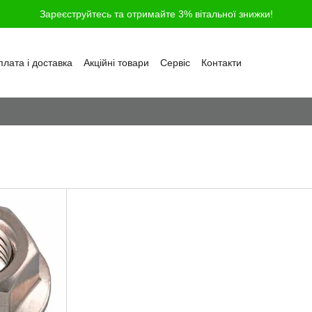
Зареєструйтесь та отримайте 3% вітальної знижки!
лата і доставка
Акційні товари
Сервіс
Контакти
ності
Обмін та повернення
Угода користувача
і
Відгуки про магазин
Блог
Питання та відповіді