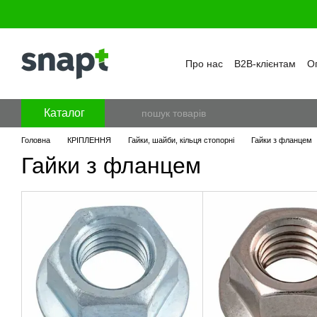
Перейти к основному контенту
Про нас
B2B-клієнтам
Оп
Бренди
Програма лояль
Політика конфіденційност
Каталог
Головна
КРІПЛЕННЯ
Гайки, шайби, кільця стопорні
Гайки з фланцем
Гайки з фланцем