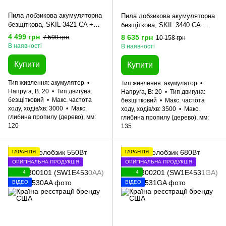
Пила лобзикова акумуляторна
Пила лобзикова акумуляторна
безщіткова, SKIL 3421 CA +
безщіткова, SKIL 3440 CA
енергокомплект 3136 АА
Compact + енергокомплект
4 499 грн
8 635 грн
7 599 грн
10 158 грн
11071400302 (акумулятор 2,0
3110 АА 11071400202
В наявності
В наявності
Ah, зарядний пристрій) промо-
(акумулятор 2,5 Ah, зарядний
комплект
пристрій) промо-комплект
Купити
Купити
Тип живлення
акумулятор
Тип живлення
акумулятор
Напруга, В
20
Тип двигуна
Напруга, В
20
Тип двигуна
безщітковий
Макс. частота
безщітковий
Макс. частота
ходу, ходів/хв
3000
Макс.
ходу, ходів/хв
3500
Макс.
глибина пропилу (дерево), мм
глибина пропилу (дерево), мм
120
135
ГАРАНТІЯ
ГАРАНТІЯ
ОРИГІНАЛЬНА ПРОДУКЦІЯ
ОРИГІНАЛЬНА ПРОДУКЦІЯ
4
4
ВІДЕО
ВІДЕО