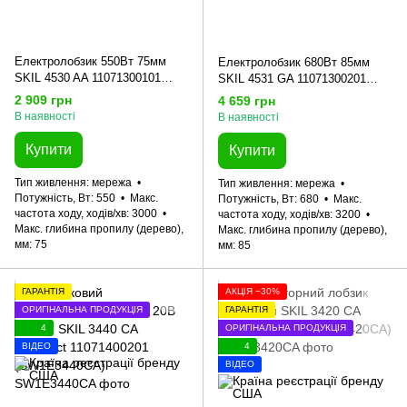
Електролобзик 550Вт 75мм
Електролобзик 680Вт 85мм
SKIL 4530 AA 11071300101
SKIL 4531 GA 11071300201
(SW1E4530AA)
(SW1E4531GA)
2 909 грн
4 659 грн
В наявності
В наявності
Купити
Купити
Тип живлення
мережа
Тип живлення
мережа
Потужність, Вт
550
Макс.
Потужність, Вт
680
Макс.
частота ходу, ходів/хв
3000
частота ходу, ходів/хв
3200
Макс. глибина пропилу (дерево),
Макс. глибина пропилу (дерево),
мм
75
мм
85
ГАРАНТІЯ
АКЦІЯ −30%
ОРИГІНАЛЬНА ПРОДУКЦІЯ
ГАРАНТІЯ
4
ОРИГІНАЛЬНА ПРОДУКЦІЯ
ВІДЕО
4
ВІДЕО