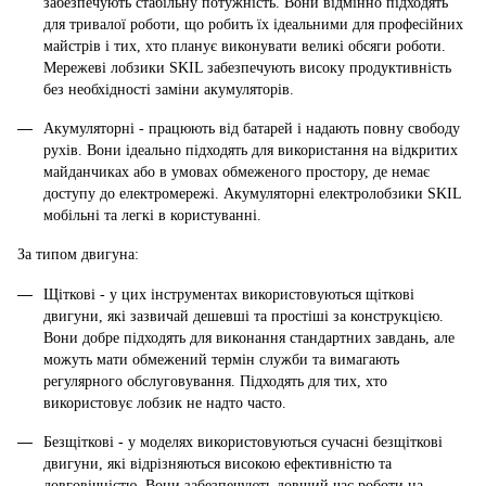
забезпечують стабільну потужність. Вони відмінно підходять
для тривалої роботи, що робить їх ідеальними для професійних
майстрів і тих, хто планує виконувати великі обсяги роботи.
Мережеві лобзики SKIL забезпечують високу продуктивність
без необхідності заміни акумуляторів.
Акумуляторні - працюють від батарей і надають повну свободу
рухів. Вони ідеально підходять для використання на відкритих
майданчиках або в умовах обмеженого простору, де немає
доступу до електромережі. Акумуляторні електролобзики SKIL
мобільні та легкі в користуванні.
За типом двигуна:
Щіткові - у цих інструментах використовуються щіткові
двигуни, які зазвичай дешевші та простіші за конструкцією.
Вони добре підходять для виконання стандартних завдань, але
можуть мати обмежений термін служби та вимагають
регулярного обслуговування. Підходять для тих, хто
використовує лобзик не надто часто.
Безщіткові - у моделях використовуються сучасні безщіткові
двигуни, які відрізняються високою ефективністю та
довговічністю. Вони забезпечують довший час роботи на