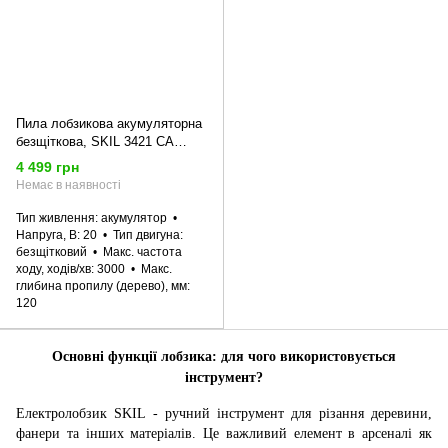
Пила лобзикова акумуляторна
безщіткова, SKIL 3421 CA
11071400301 (SW1E3421CA)
4 499 грн
Немає в наявності
Тип живлення
акумулятор
Напруга, В
20
Тип двигуна
безщітковий
Макс. частота
ходу, ходів/хв
3000
Макс.
глибина пропилу (дерево), мм
120
Основні функції лобзика: для чого використовується
інструмент?
Електролобзик SKIL - ручний інструмент для різання деревини,
фанери та інших матеріалів. Це важливий елемент в арсеналі як