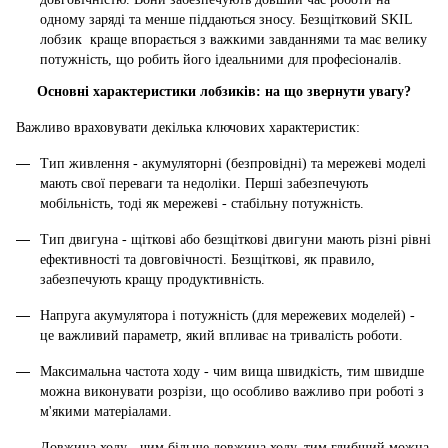
одному заряді та менше піддаються зносу. Безщітковий SKIL
лобзик краще впорається з важкими завданнями та має велику
потужність, що робить його ідеальними для професіоналів.
Основні характеристики лобзиків: на що звернути увагу?
Важливо враховувати декілька ключових характеристик:
Тип живлення - акумуляторні (безпровідні) та мережеві моделі
мають свої переваги та недоліки. Перші забезпечують
мобільність, тоді як мережеві - стабільну потужність.
Тип двигуна - щіткові або безщіткові двигуни мають різні рівні
ефективності та довговічності. Безщіткові, як правило,
забезпечують кращу продуктивність.
Напруга акумулятора і потужність (для мережевих моделей) -
це важливий параметр, який впливає на тривалість роботи.
Максимальна частота ходу - чим вища швидкість, тим швидше
можна виконувати розрізи, що особливо важливо при роботі з
м'якими матеріалами.
Довжина ходу - чим більше довжина ходу, тим глибший можна