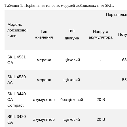
Таблиця 1. Порівняння топових моделей лобзикових пил SKIL
Порівняльн
Модель
лобзикової
Тип
Тип
Напруга
Поту
пили
живлення
акумулятора
двигуна
SKIL 4531
мережа
щітковий
-
68
GA
SKIL 4530
мережа
щітковий
-
55
AA
SKIL 3440
CA
акумулятор
безщітковий
20 В
Compact
SKIL 3420
акумулятор
щітковий
20 В
CA