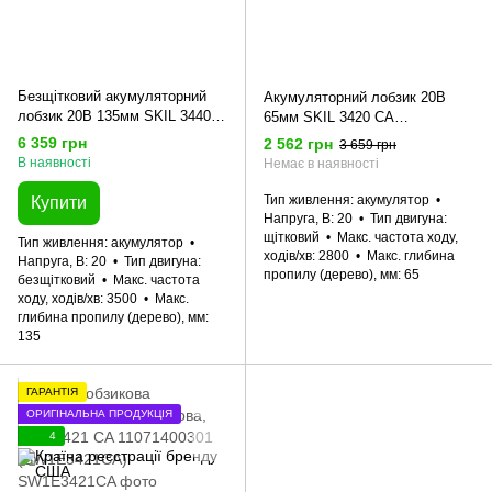
Безщітковий акумуляторний
Акумуляторний лобзик 20В
лобзик 20В 135мм SKIL 3440
65мм SKIL 3420 CA
CA Compact 11071400201
11071400101 (SW1E3420CA)
6 359 грн
2 562 грн
3 659 грн
(SW1E3440CA)
В наявності
Немає в наявності
Тип живлення
акумулятор
Купити
Напруга, В
20
Тип двигуна
щітковий
Макс. частота ходу,
Тип живлення
акумулятор
ходів/хв
2800
Макс. глибина
Напруга, В
20
Тип двигуна
пропилу (дерево), мм
65
безщітковий
Макс. частота
ходу, ходів/хв
3500
Макс.
глибина пропилу (дерево), мм
135
ГАРАНТІЯ
ОРИГІНАЛЬНА ПРОДУКЦІЯ
4