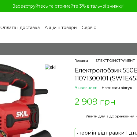
Зареєструйтесь та отримайте 3% вітальної знижки!
Оплата і доставка
Акційні товари
Сервіс
рограма лояльності
Обмін та повернення
літика конфіденційності
Відгуки про магазин
віді
Головна
ЕЛЕКТРОІНСТРУМЕНТ
Електролобзик 550В
11071300101 (SW1E4
В наявності
Написати відгук
2 909 грн
%
Увійти
для відображення 
• термін відправки 1 дн.