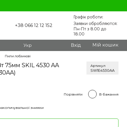
Графік роботи:
Заявки обробляются:
+38 066 12 12 152
Пн-Пт з 8.00 до
18.00
Мій кошик
Укр
Вхід
Пили лобзикові
т 75мм SKIL 4530 AA
Артикул
SW1E4530AA
530AA)
Порівняти
В бажання
накопичувальної знижки