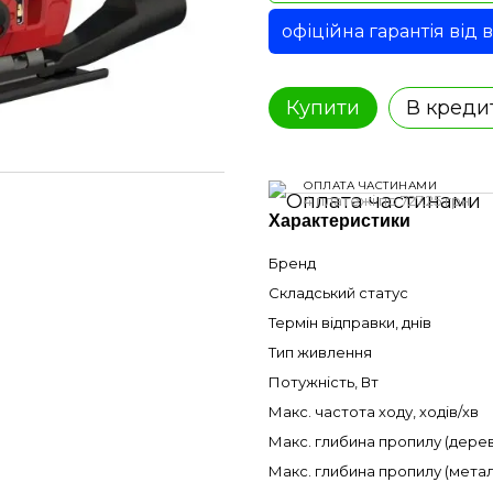
офіційна гарантія від
Купити
В креди
ОПЛАТА ЧАСТИНАМИ
4 платежі по 727.25 грн
Характеристики
Бренд
Складський статус
Термін відправки, днів
Тип живлення
Потужність, Вт
Макс. частота ходу, ходів/хв
Макс. глибина пропилу (дерев
Макс. глибина пропилу (метал