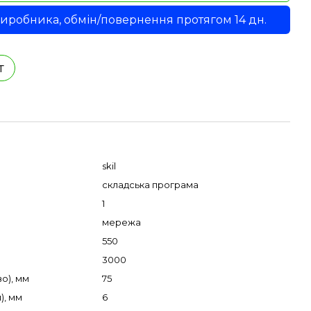
 виробника, обмін/повернення протягом 14 дн.
т
skil
складська програма
1
мережа
550
3000
о), мм
75
), мм
6