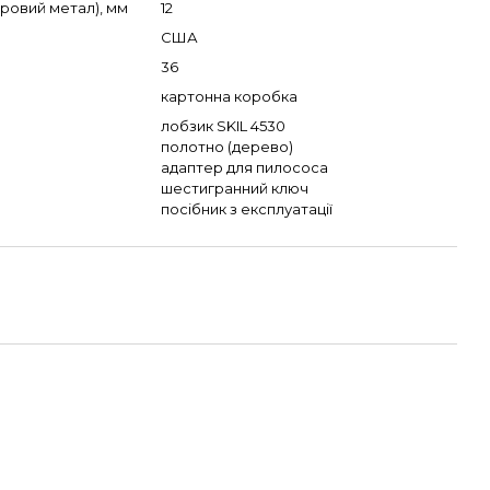
оровий метал), мм
12
США
36
картонна коробка
лобзик SKIL 4530
полотно (дерево)
адаптер для пилососа
шестигранний ключ
посібник з експлуатації