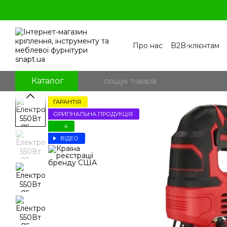
Перейти к основному контенту
Про нас
B2B-клієнтам
Контакти
Бренди
П
Угода користувача
По
Блог
Питання та відпо
Каталог
ГАРАНТІЯ
ОРИГІНАЛЬНА ПРОДУКЦІЯ
4
ВІДЕО