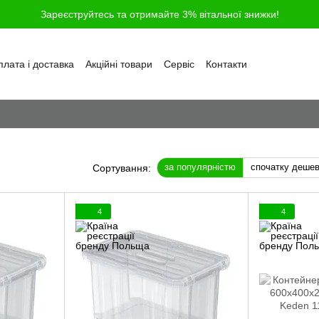
Зареєструйтесь та отримайте 3% вітальної знижки!
лата і доставка
Акційні товари
Сервіс
Контакти
ності
Обмін та повернення
Угода користувача
і
Відгуки про магазин
Блог
Питання та відповіді
за популярністю
спочатку деше
Сортування:
4
4