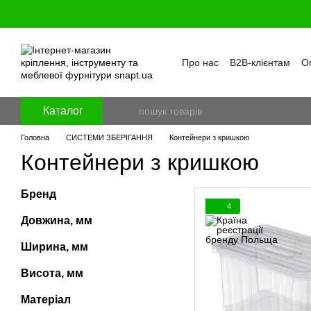
Перейти к основному контенту
Про нас
B2B-клієнтам
Оп
Бренди
Програма лояль
Політика конфіденційност
Каталог
Головна
СИСТЕМИ ЗБЕРІГАННЯ
Контейнери з кришкою
Контейнери з кришкою
Бренд
4
Довжина, мм
Ширина, мм
Висота, мм
Матеріал