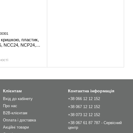
00301
 кришкою, пластик,
5, NCC24, NCP24,
ності
Клієнтам
Контактна інформація
Вхід до кабінету
+38 066 12 12 152
Про нас
+38 067 12 12 152
B2B-клієнтам
+38 073 12 12 152
Оплата і доставка
+38 067 61 87 787 - Сервісний
Акційні товари
центр