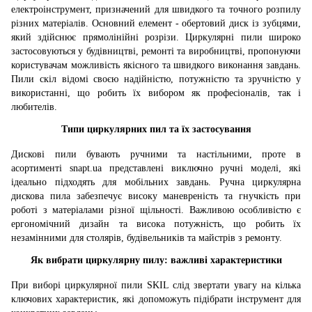
електроінструмент, призначений для швидкого та точного розпилу
різних матеріалів. Основний елемент - обертовий диск із зубцями,
який здійснює прямолінійні розрізи. Циркулярні пили широко
застосовуються у будівництві, ремонті та виробництві, пропонуючи
користувачам можливість якісного та швидкого виконання завдань.
Пили скіл відомі своєю надійністю, потужністю та зручністю у
використанні, що робить їх вибором як професіоналів, так і
любителів.
Типи циркулярних пил та їх застосування
Дискові пили бувають ручними та настільними, проте в
асортименті snapt.ua представлені виключно ручні моделі, які
ідеально підходять для мобільних завдань. Ручна циркулярна
дискова пила забезпечує високу маневреність та гнучкість при
роботі з матеріалами різної щільності. Важливою особливістю є
ергономічний дизайн та висока потужність, що робить їх
незамінними для столярів, будівельників та майстрів з ремонту.
Як вибрати циркулярну пилу: важливі характеристики
При виборі циркулярної пили SKIL слід звертати увагу на кілька
ключових характеристик, які допоможуть підібрати інструмент для