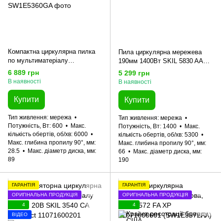
Компактна циркулярна пилка
Пила циркулярна мережева
по мультиматеріалу
190мм 1400Вт SKIL 5830 AA
(роторайзер) 89мм 600Вт SKIL
11071500201 (SW1E5830AA)
6 889 грн
5 299 грн
5360 GA Compact 11071500101
В наявності
В наявності
(SW1E5360GA)
Купити
Купити
Тип живлення
мережа
Тип живлення
мережа
Потужність, Вт
600
Макс.
Потужність, Вт
1400
Макс.
кількість обертів, об/хв
6000
кількість обертів, об/хв
5300
Макс. глибина пропилу 90°, мм
Макс. глибина пропилу 90°, мм
28.5
Макс. діаметр диска, мм
66
Макс. діаметр диска, мм
89
190
ГАРАНТІЯ
ГАРАНТІЯ
ОРИГІНАЛЬНА ПРОДУКЦІЯ
ОРИГІНАЛЬНА ПРОДУКЦІЯ
4
4
ВІДЕО