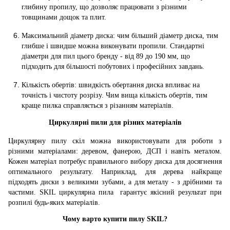
глибину пропилу, що дозволяє працювати з різними
товщинами дощок та плит.
Максимальний діаметр диска: чим більший діаметр диска, тим
глибше і швидше можна виконувати пропили. Стандартні
діаметри для пил цього бренду - від 89 до 190 мм, що
підходить для більшості побутових і професійних завдань.
Кількість обертів: швидкість обертання диска впливає на
точність і чистоту розрізу. Чим вища кількість обертів, тим
краще пилка справляється з різанням матеріалів.
Циркулярні пили для різних матеріалів
Циркулярну пилу скіл можна використовувати для роботи з
різними матеріалами: деревом, фанерою, ДСП і навіть металом.
Кожен матеріал потребує правильного вибору диска для досягнення
оптимального результату. Наприклад, для дерева найкраще
підходять диски з великими зубами, а для металу - з дрібними та
частими. SKIL циркулярна пила гарантує якісний результат при
розпилі будь-яких матеріалів.
Чому варто купити пилу SKIL?