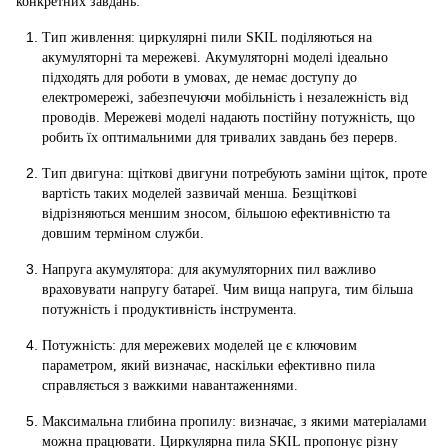
конкретних завдань:
Тип живлення: циркулярні пили SKIL поділяються на
акумуляторні та мережеві. Акумуляторні моделі ідеально
підходять для роботи в умовах, де немає доступу до
електромережі, забезпечуючи мобільність і незалежність від
проводів. Мережеві моделі надають постійну потужність, що
робить їх оптимальними для тривалих завдань без перерв.
Тип двигуна: щіткові двигуни потребують заміни щіток, проте
вартість таких моделей зазвичай менша. Безщіткові
відрізняються меншим зносом, більшою ефективністю та
довшим терміном служби.
Напруга акумулятора: для акумуляторних пил важливо
враховувати напругу батареї. Чим вища напруга, тим більша
потужність і продуктивність інструмента.
Потужність: для мережевих моделей це є ключовим
параметром, який визначає, наскільки ефективно пила
справляється з важкими навантаженнями.
Максимальна глибина пропилу: визначає, з якими матеріалами
можна працювати. Циркулярна пила SKIL пропонує різну