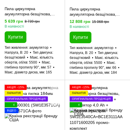
Пила циркулярна
Пила циркулярна
акумуляторна безщіткова,
акумуляторна безщіткова,
SKIL 3551 CA +
SKIL 3571 CA XP + акумулятор
5 639 грн
12 808 грн
8 739 грн
15 068 грн
енергокомплект 3136 АА
4,0 Ah + зарядний пристрій
В наявності
В наявності
11071600503 (акумулятор 2,0
SW1E3571CA+BC1E3111AA
Ah, зарядний пристрій) промо-
11071600305 промо-комплект
Купити
Купити
комплект
Тип живлення
акумулятор
Тип живлення
акумулятор
Напруга, В
20
Тип двигуна
Напруга, В
20
Тип двигуна
безщітковий
Макс. кількість
безщітковий
Макс. кількість
обертів, об/хв
5500
Макс.
обертів, об/хв
5500
Макс.
глибина пропилу 90°, мм
57
глибина пропилу 90°, мм
66
Макс. діаметр диска, мм
165
Макс. діаметр диска, мм
184
АКЦІЯ −15%
АКЦІЯ −15%
ГАРАНТІЯ
ГАРАНТІЯ
ОРИГІНАЛЬНА ПРОДУКЦІЯ
ОРИГІНАЛЬНА ПРОДУКЦІЯ
4
4
ВІДЕО