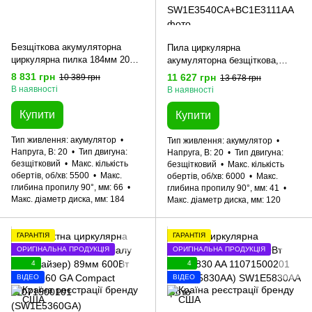
Безщіткова акумуляторна
Пила циркулярна
циркулярна пилка 184мм 20В
акумуляторна безщіткова,
SKIL 3571 CA XP 11071600301
SKIL 3540 CA Compact +
8 831 грн
11 627 грн
10 389 грн
13 678 грн
(SW1E3571CA)
акумулятор 4,0 Ah + зарядний
В наявності
В наявності
пристрій
SW1E3540CA+BC1E3111AA
Купити
Купити
11071600205 промо-комплект
Тип живлення
акумулятор
Тип живлення
акумулятор
Напруга, В
20
Тип двигуна
Напруга, В
20
Тип двигуна
безщітковий
Макс. кількість
безщітковий
Макс. кількість
обертів, об/хв
5500
Макс.
обертів, об/хв
6000
Макс.
глибина пропилу 90°, мм
66
глибина пропилу 90°, мм
41
Макс. діаметр диска, мм
184
Макс. діаметр диска, мм
120
ГАРАНТІЯ
ГАРАНТІЯ
ОРИГІНАЛЬНА ПРОДУКЦІЯ
ОРИГІНАЛЬНА ПРОДУКЦІЯ
4
4
ВІДЕО
ВІДЕО