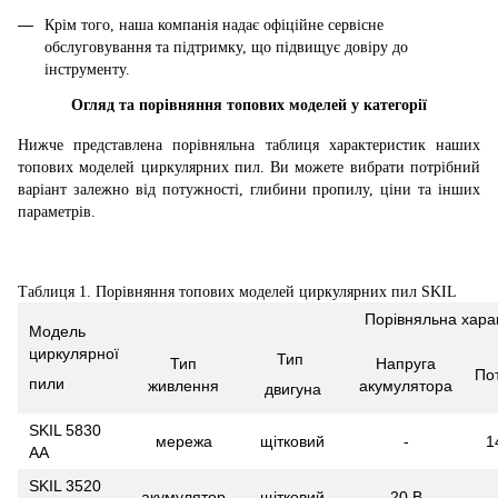
Крім того, наша компанія надає офіційне сервісне
обслуговування та підтримку, що підвищує довіру до
інструменту.
Огляд та порівняння топових моделей у категорії
Нижче представлена порівняльна таблиця характеристик наших
топових моделей циркулярних пил. Ви можете вибрати потрібний
варіант залежно від потужності, глибини пропилу, ціни та інших
параметрів.
Таблиця 1. Порівняння топових моделей циркулярних пил SKIL
Порівняльна хара
Модель
циркулярної
Тип
Тип
Напруга
По
пили
живлення
акумулятора
двигуна
SKIL 5830
мережа
щітковий
-
1
AA
SKIL 3520
акумулятор
щітковий
20 В