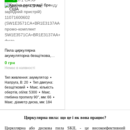
Пила циркулярна
акумуляторна безщіткова,
SKIL 3571 CA XP (акумулятор
0 грн
4,0 Ah; зарядний пристрій)
Немає в наявності
11071600602
(SW1E3571CA+BR1E3137AA+
Тип живлення
акумулятор
CR1E3122AA) промо-комплект
Напруга, В
20
Тип двигуна
безщітковий
Макс. кількість
обертів, об/хв
5300
Макс.
глибина пропилу 90°, мм
66
Макс. діаметр диска, мм
184
Циркулярна пила: що це і як вона працює?
Циркулярна або дискова пила SKIL - це високоефективний