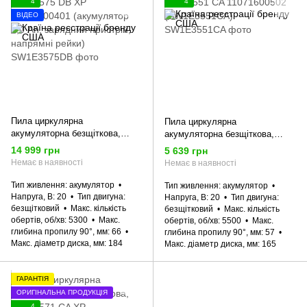
4
4
ВІДЕО
Пила циркулярна
Пила циркулярна
акумуляторна безщіткова,
акумуляторна безщіткова,
SKIL 3575 DB XP 11071600401
SKIL 3551 CA 11071600502
14 999 грн
5 639 грн
(акумулятор 4,0 Ah, зарядний
(SW1E3551CA)
Немає в наявності
Немає в наявності
пристрій, напрямні рейки)
Тип живлення
акумулятор
Тип живлення
акумулятор
Напруга, В
20
Тип двигуна
Напруга, В
20
Тип двигуна
безщітковий
Макс. кількість
безщітковий
Макс. кількість
обертів, об/хв
5300
Макс.
обертів, об/хв
5500
Макс.
глибина пропилу 90°, мм
66
глибина пропилу 90°, мм
57
Макс. діаметр диска, мм
184
Макс. діаметр диска, мм
165
ГАРАНТІЯ
ОРИГІНАЛЬНА ПРОДУКЦІЯ
4