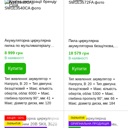
Акумуляторна циркулярна
Пила циркулярна
пилка по мультиматеріалу
акумуляторна безщіткова,
120мм 20В SKIL 3540 CA
SKIL 3572 FA XP 11071600601
8 999 грн
18 579 грн
Compact 11071600201
(SW1E3572FA)
В наявності
В наявності
(SW1E3540CA)
Купити
Купити
Тип живлення
акумулятор
Тип живлення
акумулятор
Напруга, В
20
Тип двигуна
Напруга, В
20
Тип двигуна
безщітковий
Макс. кількість
безщітковий
Макс. кількість
обертів, об/хв
6000
Макс.
обертів, об/хв
5300
Макс.
глибина пропилу 90°, мм
41
глибина пропилу 90°, мм
66
Макс. діаметр диска, мм
120
Макс. діаметр диска, мм
184
АКЦІЯ −30%
ГАРАНТІЯ
ГАРАНТІЯ
ОРИГІНАЛЬНА ПРОДУКЦІЯ