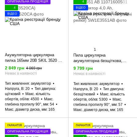
ОРИГІНАЛЬНА ПРОДУКЦІЯ
4
4
ВІДЕО
ВІДЕО
1
Акумуляторна циркулярна
Пила циркулярна
пилка 165мм 20В SKIL 3520 CA
акумуляторна безщіткова,
11071600101 (SW1E3520CA)
SKIL 3551 AB 11071600501
2 849 грн
9 799 грн
4 069 грн
(акумулятор 4,0 Ah, зарядний
Немає в наявності
Немає в наявності
пристрій, напрямні рейки)
Тип живлення
акумулятор
Тип живлення
акумулятор
Напруга, В
20
Тип двигуна
Напруга, В
20
Тип двигуна
щітковий
Макс. кількість
безщітковий
Макс. кількість
обертів, об/хв
4500
Макс.
обертів, об/хв
5300
Макс.
глибина пропилу 90°, мм
54
глибина пропилу 90°, мм
57
Макс. діаметр диска, мм
165
Макс. діаметр диска, мм
165
ГАРАНТІЯ
ГАРАНТІЯ
ОРИГІНАЛЬНА ПРОДУКЦІЯ
ОРИГІНАЛЬНА ПРОДУКЦІЯ