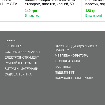
уп 1 шт GTV
стопором, пластик, чорний, 50
пластик, чо
уп 1 шт GTV
149 грн
128 грн
В наявності
В наявності
Каталог
КРІПЛЕННЯ
ЗАСОБИ ІНДИВІДУАЛЬНОГО
ЗАХИСТУ
СИСТЕМИ ЗБЕРІГАННЯ
МЕБЛЕВА ФУРНІТУРА
ЕЛЕКТРОІНСТРУМЕНТ
ТЕХНІЧНА ХІМІЯ
РУЧНИЙ ІНСТРУМЕНТ
ЗАГЛУШКИ
ВИТРАТНІ МАТЕРІАЛИ
ПІДШИПНИКИ
САДОВА ТЕХНІКА
ПАКУВАЛЬНІ МАТЕРІАЛИ