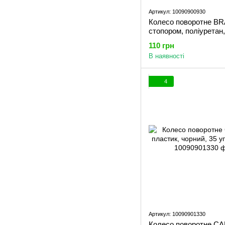
Артикул: 10090900930
Колесо поворотне BRA
стопором, поліуретан,
50 уп 1 шт GTV
110 грн
В наявності
4
Артикул: 10090901330
Колесо поворотне CA