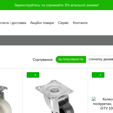
Зареєструйтесь та отримайте 3% вітальної знижки!
лата і доставка
Акційні товари
Сервіс
Контакти
ності
Обмін та повернення
Угода користувача
і
Відгуки про магазин
Блог
Питання та відповіді
за популярністю
спочатку деше
Сортування:
4
4