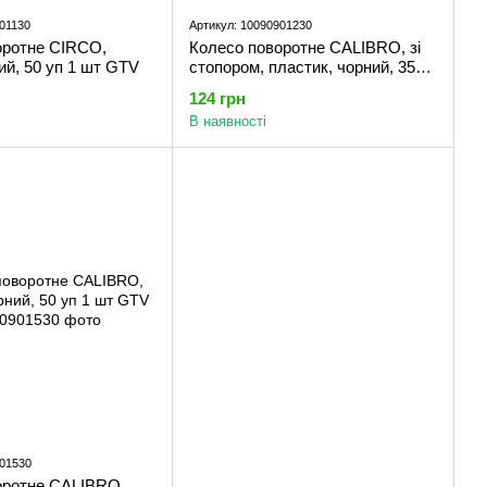
01130
Артикул: 10090901230
оротне CIRCO,
Колесо поворотне CALIBRO, зі
рий, 50 уп 1 шт GTV
стопором, пластик, чорний, 35
уп 1 шт GTV
124 грн
В наявності
901530
оротне CALIBRO,