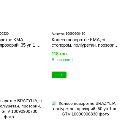
900330
Артикул: 10090900430
оротне KMA,
Колесо поворотне KMA, зі
 прозорий, 35 уп 1 шт
стопором, поліуретан, прозорий,
35 уп 1 шт GTV
118 грн
В наявності
4