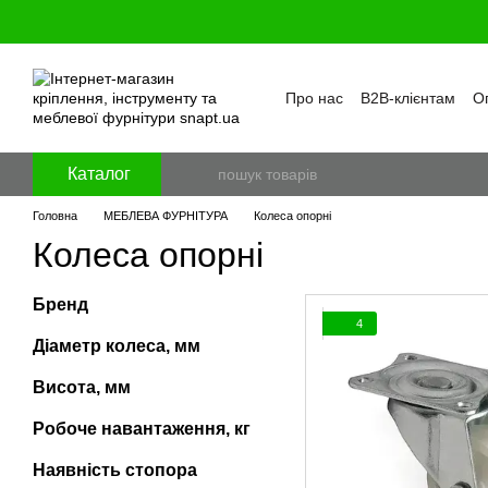
Перейти к основному контенту
Про нас
B2B-клієнтам
Оп
Бренди
Програма лояль
Політика конфіденційност
Каталог
Головна
МЕБЛЕВА ФУРНІТУРА
Колеса опорні
Колеса опорні
Бренд
4
Діаметр колеса, мм
Висота, мм
Робоче навантаження, кг
Наявність стопора