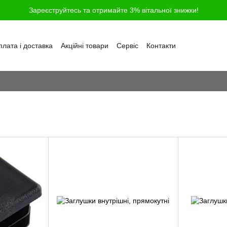
Зареєструйтесь та отримайте 3% вітальної знижки!
лата і доставка
Акційні товари
Сервіс
Контакти
ності
Обмін та повернення
Угода користувача
і
Відгуки про магазин
Блог
Питання та відповіді