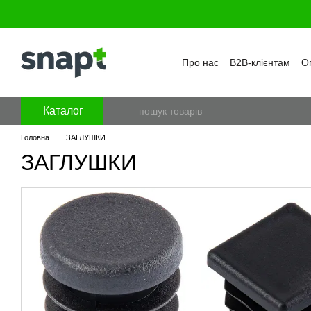
Перейти к основному контенту
Про нас
B2B-клієнтам
Оп
Бренди
Програма лояль
Політика конфіденційност
Каталог
Головна
ЗАГЛУШКИ
ЗАГЛУШКИ