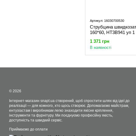
Артикул: 16030700530
Струбцина швидкозат
160*60, HT3B941 уп 1
1 371 грн
В наявності
© 2026
Інтернет-магазин snapt.ua створений, щоб спростити шлях від ідеї до
реалізації — для кожного, хто щось створює. Допомагаємо майстрам,
ентузіастам і виробникам легко знаходити якісне кріплення,
інструменти та фурнітуру. Ми поєднуємо професійну якість,
доступність та швидкий сервіс.
Приймаємо до оплати