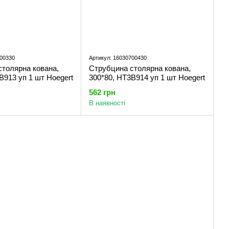
700330
Артикул: 16030700430
столярна кована,
Струбцина столярна кована,
B913 уп 1 шт Hoegert
300*80, HT3B914 уп 1 шт Hoegert
562 грн
В наявності