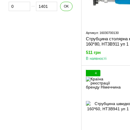
Від Ціна, грн
До Ціна, грн
OK
Артикул: 16030700130
Струбцина столярна 
160*80, HT3B911 уп 1
511 грн
В наявності
4