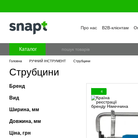
Перейти к основному контенту
Про нас
B2B-клієнтам
Оп
Бренди
Програма лояль
Політика конфіденційност
Каталог
Головна
РУЧНИЙ ІНСТРУМЕНТ
Струбцини
Струбцини
Бренд
4
Вид
Ширина, мм
Довжина, мм
Ціна, грн