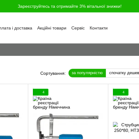
Зареєструйтесь та отримайте 3% вітальної знижки!
лата і доставка
Акційні товари
Сервіс
Контакти
ності
Обмін та повернення
Угода користувача
і
Відгуки про магазин
Блог
Питання та відповіді
за популярністю
спочатку деше
Сортування:
4
4