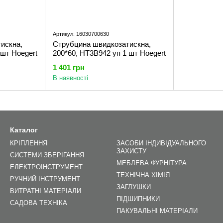
Артикул: 16030700630
искна,
Струбцина швидкозатискна,
 шт Hoegert
200*60, HT3B942 уп 1 шт Hoegert
1 401 грн
В наявності
Каталог
КРІПЛЕННЯ
ЗАСОБИ ІНДИВІДУАЛЬНОГО
ЗАХИСТУ
СИСТЕМИ ЗБЕРІГАННЯ
МЕБЛЕВА ФУРНІТУРА
ЕЛЕКТРОІНСТРУМЕНТ
ТЕХНІЧНА ХІМІЯ
РУЧНИЙ ІНСТРУМЕНТ
ЗАГЛУШКИ
ВИТРАТНІ МАТЕРІАЛИ
ПІДШИПНИКИ
САДОВА ТЕХНІКА
ПАКУВАЛЬНІ МАТЕРІАЛИ