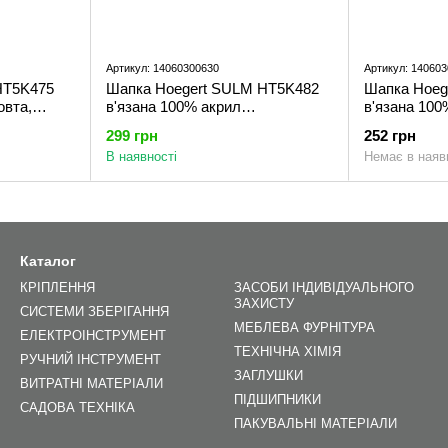
Артикул: 14060300630
Артикул: 14060
HT5K475
Шапка Hoegert SULM HT5K482
Шапка Hoeg
овта,
в'язана 100% акрил
в'язана 100
(57-61)
помаранчева, універсальний
універсальн
299 грн
252 грн
розмір (57-61)
В наявності
Немає в наяв
Каталог
КРІПЛЕННЯ
ЗАСОБИ ІНДИВІДУАЛЬНОГО
ЗАХИСТУ
СИСТЕМИ ЗБЕРІГАННЯ
МЕБЛЕВА ФУРНІТУРА
ЕЛЕКТРОІНСТРУМЕНТ
ТЕХНІЧНА ХІМІЯ
РУЧНИЙ ІНСТРУМЕНТ
ЗАГЛУШКИ
ВИТРАТНІ МАТЕРІАЛИ
ПІДШИПНИКИ
САДОВА ТЕХНІКА
ПАКУВАЛЬНІ МАТЕРІАЛИ