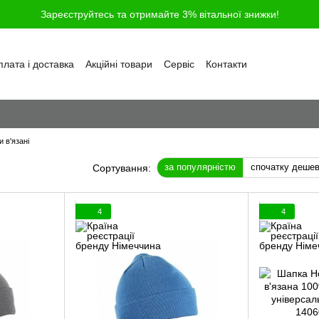
Зареєструйтесь та отримайте 3% вітальної знижки!
лата і доставка
Акційні товари
Сервіс
Контакти
ності
Обмін та повернення
Угода користувача
і
Відгуки про магазин
Блог
Питання та відповіді
 в'язані
за популярністю
спочатку деше
Сортування:
4
4