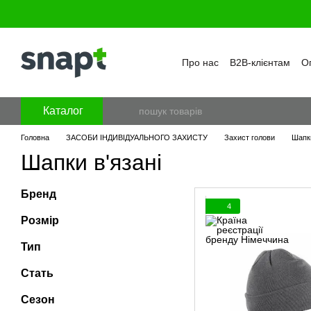
Перейти к основному контенту
Про нас
B2B-клієнтам
Оп
Бренди
Програма лояль
Політика конфіденційност
Каталог
Головна
ЗАСОБИ ІНДИВІДУАЛЬНОГО ЗАХИСТУ
Захист голови
Шапки
Шапки в'язані
Бренд
4
Розмір
Тип
Стать
Сезон