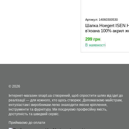
Артикул: 14060300530
Шапка Hoegert ISEN 
в'язана 100% акрил ж
універсальний розмір 
299 грн
В наявності
© 2026
Інтернет-магазин snapt.ua створений, щоб спростити шлях від ідеї до
реалізації — для кожного, хто щось створює. Допомагаємо майстрам,
ентузіастам і виробникам легко знаходити якісне кріплення,
інструменти та фурнітуру. Ми поєднуємо професійну якість,
доступність та швидкий сервіс.
Приймаємо до оплати