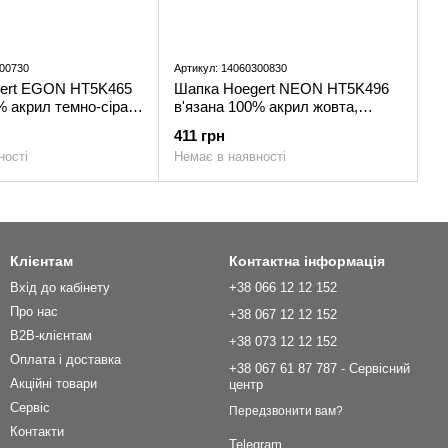
300730
Артикул: 14060300830
ert EGON HT5K465
Шапка Hoegert NEON HT5K496
% акрил темно-сіра,
в'язана 100% акрил жовта,
ий розмір
універсальний розмір
411 грн
ності
Немає в наявності
Клієнтам
Контактна інформація
Вхід до кабінету
+38 066 12 12 152
Про нас
+38 067 12 12 152
B2B-клієнтам
+38 073 12 12 152
Оплата і доставка
+38 067 61 87 787 - Сервісний
Акційні товари
центр
Сервіс
Передзвонити вам?
Контакти
Telegram