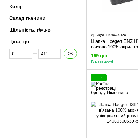
Колір
Склад тканини
Щільність, г/м.кв
Артикул: 14060300130
Шапка Hoegert ENZ 
Ціна, грн
в'язана 100% акрил гр
Від Ціна, грн
До Ціна, грн
універсальний розмір 
OK
199 грн
В наявності
4