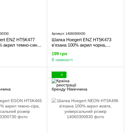
300330
Артикул: 14060300430
ert ENZ HT5K477
Шапка Hoegert ENZ HT5K473
% акрил темно-синя,
в'язана 100% акрил чорна,
ий розмір (57-61)
універсальний розмір (57-61)
199 грн
В наявності
4