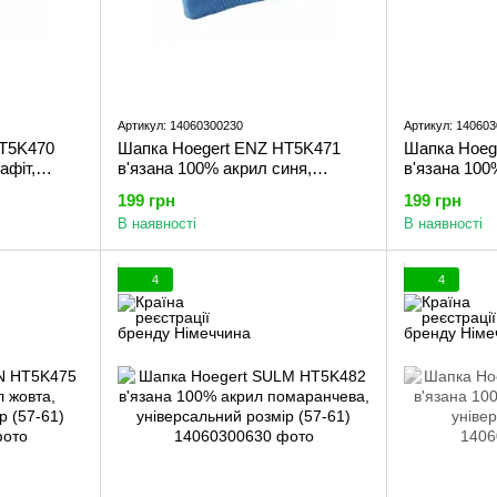
Артикул: 14060300230
Артикул: 14060
HT5K470
Шапка Hoegert ENZ HT5K471
Шапка Hoeg
афіт,
в'язана 100% акрил синя,
в'язана 100
(57-61)
універсальний розмір (57-61)
універсальн
199 грн
199 грн
В наявності
В наявності
4
4