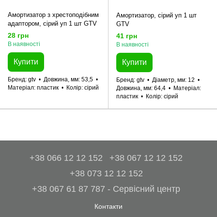
Амортизатор з хрестоподібним
Амортизатор, сiрий уп 1 шт
адаптором, сiрий уп 1 шт GTV
GTV
28 грн
41 грн
В наявності
В наявності
Купити
Купити
Бренд
gtv
Довжина, мм
53,5
Бренд
gtv
Діаметр, мм
12
Матеріал
пластик
Колір
сірий
Довжина, мм
64,4
Матеріал
пластик
Колір
сірий
+38 066 12 12 152
+38 067 12 12 152
+38 073 12 12 152
+38 067 61 87 787 - Сервісний центр
Контакти