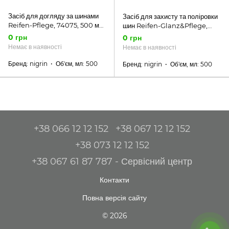
Засіб для догляду за шинами
Засіб для захисту та поліровки
Reifen-Pflege, 74075, 500 мл
шин Reifen-Glanz&Pflege,
NIGRIN
73896, 500 мл NIGRIN
0 грн
0 грн
Performance
Немає в наявності
Немає в наявності
Бренд
nigrin
Об'єм, мл
500
Бренд
nigrin
Об'єм, мл
500
+38 066 12 12 152
+38 067 12 12 152
+38 073 12 12 152
+38 067 61 87 787 - Сервісний центр
Контакти
Повна версія сайту
© 2026