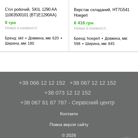
Стіл робочий, SKIL 1290 AA
Верстак складаний, HT7G541
11063500101 (BT1E1290AA)
Hoegert
0 грн
6 416 грн
Немає в наявності
Немає в наявності
Бренд
skil
Довжина, мм
620
Бренд
hoegert
Довжина, мм
Ширина, мм
180
598
Ширина, мм
845
+38 066 12 12 152
+38 067 12 12 152
+38 073 12 12 152
+38 067 61 87 787 - Сервісний центр
Контакти
Повна версія сайту
© 2026