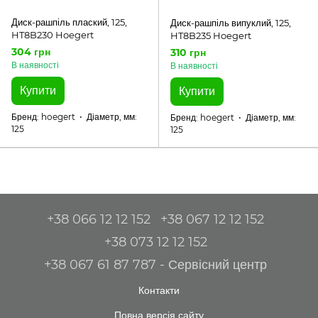
Диск-рашпіль плаский, 125,
Диск-рашпіль випуклий, 125,
HT8B230 Hoegert
HT8B235 Hoegert
304 грн
310 грн
В наявності
В наявності
Купити
Купити
Бренд
hoegert
Діаметр, мм
Бренд
hoegert
Діаметр, мм
125
125
+38 066 12 12 152
+38 067 12 12 152
+38 073 12 12 152
+38 067 61 87 787 - Сервісний центр
Контакти
Повна версія сайту