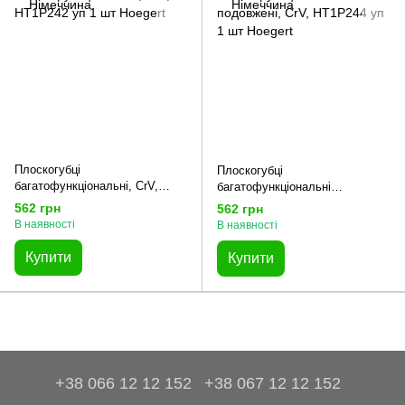
Плоскогубці
Плоскогубці
багатофункціональні, CrV,
багатофункціональні
HT1P242 уп 1 шт Hoegert
подовжені, CrV, HT1P244 уп 1
562 грн
562 грн
шт Hoegert
В наявності
В наявності
Купити
Купити
+38 066 12 12 152
+38 067 12 12 152