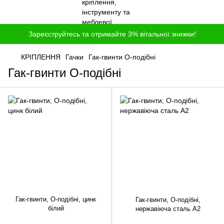
Зареєструйтесь та отримайте 3% вітальної знижки!
КРІПЛЕННЯ
Гачки
Гак-гвинти O-подібні
Гак-гвинти O-подібні
Гак-гвинти, O-подібні, цинк
Гак-гвинти, O-подібні,
білий
нержавіюча сталь A2