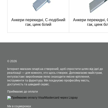
Анкери перекидні, C-подібний
Анкери перекидні, 
гак, цинк білий
гак, цинк бі
© 2026
Інтернет-магазин snapt.ua створений, щоб спростити шлях від ідеї до
реалізації — для кожного, хто щось створює. Допомагаємо майстрам,
ентузіастам і виробникам легко знаходити якісне кріплення,
інструменти та фурнітуру. Ми поєднуємо професійну якість,
доступність та швидкий сервіс.
Приймаємо до оплати
Ми в соцмережах