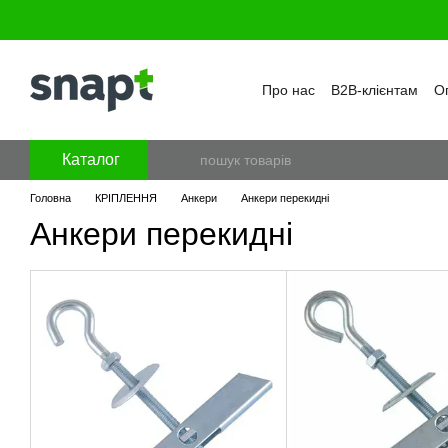
Перейти к основному контенту
Про нас
B2B-клієнтам
Оп
Бренди
Програма лояль
Політика конфіденційност
Каталог
Головна
КРІПЛЕННЯ
Анкери
Анкери перекидні
Анкери перекидні