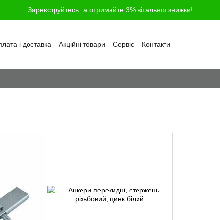
Зареєструйтесь та отримайте 3% вітальної знижки!
лата і доставка
Акційні товари
Сервіс
Контакти
ності
Обмін та повернення
Угода користувача
і
Відгуки про магазин
Блог
Питання та відповіді