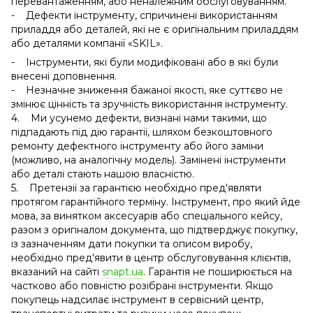
перевантаженням, або неналежним обслуговуванням.
- Дефекти інструменту, спричинені використанням
приладдя або деталей, які не є оригінальним приладдям
або деталями компанії «SKIL».
- Інструменти, які були модифіковані або в які були
внесені доповнення.
- Незначне зниження бажаної якості, яке суттєво не
змінює цінність та зручність використання інструменту.
4. Ми усунемо дефекти, визнані нами такими, що
підпадають під дію гарантії, шляхом безкоштовного
ремонту дефектного інструменту або його заміни
(можливо, на аналогічну модель). Замінені інструменти
або деталі стають нашою власністю.
5. Претензії за гарантією необхідно пред'являти
протягом гарантійного терміну. Інструмент, про який йде
мова, за винятком аксесуарів або спеціального кейсу,
разом з оригіналом документа, що підтверджує покупку,
із зазначенням дати покупки та описом виробу,
необхідно пред'явити в центр обслуговування клієнтів,
вказаний на сайті
snapt.ua
. Гарантія не поширюється на
частково або повністю розібрані інструменти. Якщо
покупець надсилає інструмент в сервісний центр,