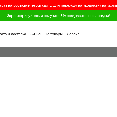
араз на російській версії сайту. Для переходу на українську натисні
Зарегистрируйтесь и получите 3% поздравительной скидки!
ата и доставка
Акционные товары
Сервис
грамма лояльности
Обмен и возврат
шение
Политика конфиденциальности
г
Вопросы и ответы