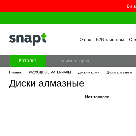
Ви з
Перейти к основному контенту
О нас
B2B-клиентам
Опл
Контакты
Бренды
Про
Пользовательское согла
Отзывы о магазине
Бло
Каталог
Главная
РАСХОДНЫЕ МАТЕРИАЛЫ
Диски и круги
Диски алмазные
Диски алмазные
Нет товаров