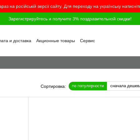
араз на російській версії сайту. Для переходу на українську натисні
Зарегистрируйтесь и получите 3% поздравительной скидки!
ата и доставка
Акционные товары
Сервис
грамма лояльности
Обмен и возврат
шение
Политика конфиденциальности
г
Вопросы и ответы
по популярности
сначала дешев
Сортировка: