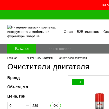
Ви з
Перейти к основному контенту
О нас
B2B-клиентам
Опл
Контакты
Бренды
Про
Пользовательское согла
Отзывы о магазине
Бло
Каталог
Главная
ТЕХНИЧЕСКАЯ ХИМИЯ
Очистители двигателя
Очистители двигателя
Бренд
4
Объем, мл
Цена, грн
От Цена, грн
До Цена, грн
OK