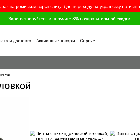
араз на російській версії сайту. Для переходу на українську натисні
Зарегистрируйтесь и получите 3% поздравительной скидки!
ата и доставка
Акционные товары
Сервис
грамма лояльности
Обмен и возврат
шение
Политика конфиденциальности
г
Вопросы и ответы
ловкой
ловкой