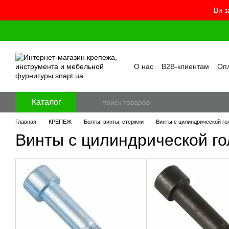
Ви з
Перейти к основному контенту
О нас
B2B-клиентам
Опл
Контакты
Бренды
Про
Пользовательское согла
Отзывы о магазине
Бло
Каталог
Главная
КРЕПЕЖ
Болты, винты, стержни
Винты с цилиндрической го
Винты с цилиндрической го