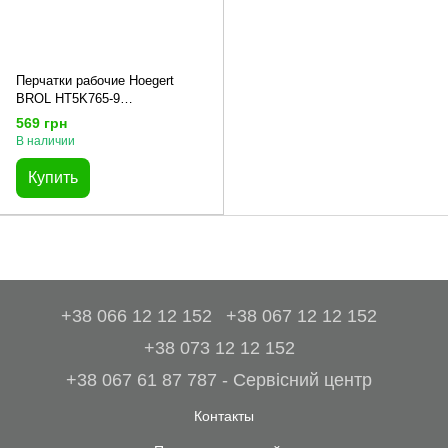
Перчатки рабочие Hoegert
BROL HT5K765-9
антивибрационные с
569 грн
полиуретановым покрытием
В наличии
черные, 9
Купить
+38 066 12 12 152
+38 067 12 12 152
+38 073 12 12 152
+38 067 61 87 787 - Сервісний центр
Контакты