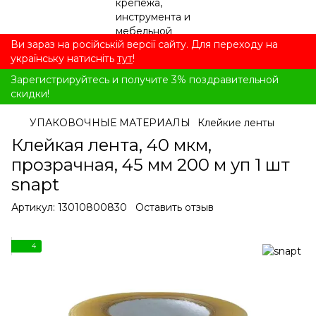
Ви зараз на російській версії сайту. Для переходу на
українську натисніть
тут
!
Зарегистрируйтесь и получите 3% поздравительной
скидки!
УПАКОВОЧНЫЕ МАТЕРИАЛЫ
Клейкие ленты
Клейкая лента, 40 мкм,
прозрачная, 45 мм 200 м уп 1 шт
snapt
Артикул:
13010800830
Оставить отзыв
4