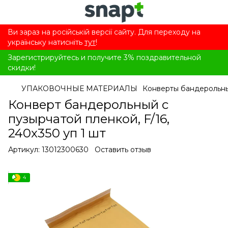
Ви зараз на російській версії сайту. Для переходу на
українську натисніть
тут
!
Зарегистрируйтесь и получите 3% поздравительной
скидки!
УПАКОВОЧНЫЕ МАТЕРИАЛЫ
Конверты бандерольн
Конверт бандерольный с
пузырчатой ​​пленкой, F/16,
240x350 уп 1 шт
Артикул:
13012300630
Оставить отзыв
4