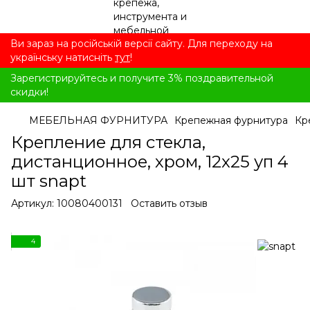
Ви зараз на російській версії сайту. Для переходу на
українську натисніть
тут
!
Зарегистрируйтесь и получите 3% поздравительной
скидки!
МЕБЕЛЬНАЯ ФУРНИТУРА
Крепежная фурнитура
Кр
Крепление для стекла,
дистанционное, хром, 12x25 уп 4
шт snapt
Артикул:
10080400131
Оставить отзыв
4