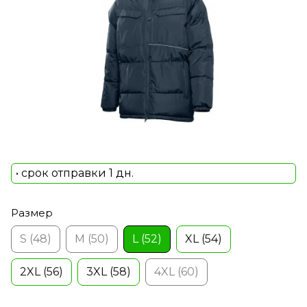
• срок отправки 1 дн.
Размер
S (48)
M (50)
L (52)
XL (54)
2XL (56)
3XL (58)
4XL (60)