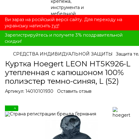
Ви зараз на російській версії сайту. Для переходу на
українську натисніть
тут
!
Зарегистрируйтесь и получите 3% поздравительной
скидки!
СРЕДСТВА ИНДИВИДУАЛЬНОЙ ЗАЩИТЫ
Защита те
Куртка Hoegert LEON HT5K926-L
утепленная с капюшоном 100%
полиэстер темно-синяя, L (52)
Артикул:
14010101930
Оставить отзыв
4