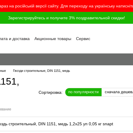
араз на російській версії сайту. Для переходу на українську натисні
Зарегистрируйтесь и получите 3% поздравительной скидки!
ата и доставка
Акционные товары
Сервис
грамма лояльности
Обмен и возврат
шение
Политика конфиденциальности
г
Вопросы и ответы
ьные
Гвозди строительные, DIN 1151, медь
1151,
по популярности
сначала дешев
Сортировка:
звание
оздь строительный, DIN 1151, медь 1,2x25 уп 0,05 кг snapt