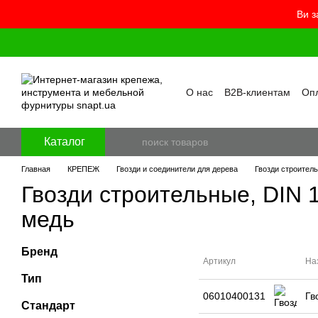
Ви з
Перейти к основному контенту
О нас
B2B-клиентам
Опл
Контакты
Бренды
Про
Пользовательское согла
Отзывы о магазине
Бло
Каталог
Главная
КРЕПЕЖ
Гвозди и соединители для дерева
Гвозди строител
Гвозди строительные, DIN 
медь
Бренд
Артикул
На
Тип
06010400131
Гв
Стандарт