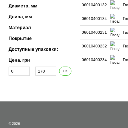
06010400132
Гв
Диаметр, мм
Длина, мм
06010400134
Гв
Материал
06010400231
Гв
Покрытие
06010400232
Гв
Доступные упаковки:
06010400234
Гв
Цена, грн
От Цена, грн
До Цена, грн
OK
© 2026