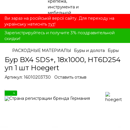
Ви зараз на російській версії сайту. Для переходу на
українську натисніть
тут
!
Зарегистрируйтесь и получите 3% поздравительной
скидки!
РАСХОДНЫЕ МАТЕРИАЛЫ
Буры и долота
Буры
Бур BX4 SDS+, 18x1000, HT6D254
уп 1 шт Hoegert
Артикул:
16010203730
Оставить отзыв
4