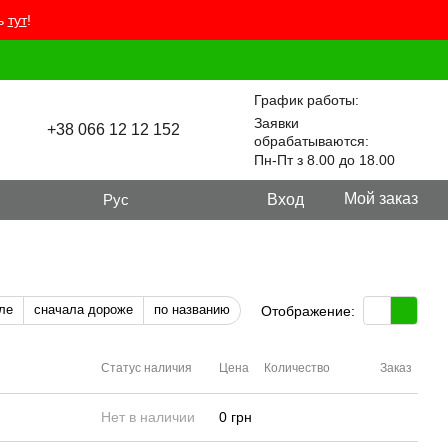
ть
тут
!
График работы:
Заявки
+38 066 12 12 152
обрабатываются:
Пн-Пт з 8.00 до 18.00
Мой заказ
Рус
Вход
ле
сначала дороже
по названию
Отображение:
Статус наличия
Цена
Количество
Заказ
Нет в наличии
0 грн