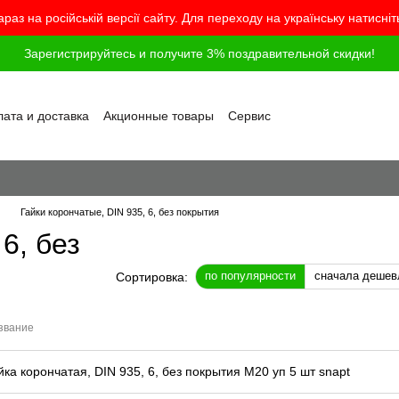
араз на російській версії сайту. Для переходу на українську натисні
Зарегистрируйтесь и получите 3% поздравительной скидки!
ата и доставка
Акционные товары
Сервис
грамма лояльности
Обмен и возврат
шение
Политика конфиденциальности
г
Вопросы и ответы
Гайки корончатые, DIN 935, 6, без покрытия
6, без
по популярности
сначала дешев
Сортировка:
звание
йка корончатая, DIN 935, 6, без покрытия M20 уп 5 шт snapt