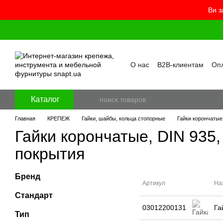
Ви з
Перейти к основному контенту
О нас
B2B-клиентам
Опл
Контакты
Бренды
Про
Пользовательское согла
Отзывы о магазине
Бло
Каталог
Главная
КРЕПЕЖ
Гайки, шайбы, кольца стопорные
Гайки корончатые
Гайки корончатые, DIN 935, 
покрытия
Бренд
Артикул
На
Стандарт
03012200131
Га
Тип