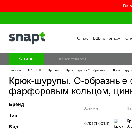
Ви з
Перейти к основному контенту
О нас
B2B-клиентам
Опл
Контакты
Бренды
Про
Пользовательское согла
Отзывы о магазине
Бло
Каталог
Главная
КРЕПЕЖ
Крючки
Крюк-шурупы O-образные
Крюк-шуруп
Крюк-шурупы, O-образные 
фарфоровым кольцом, цин
Бренд
Артикул
На
Тип
Кр
07012800131
3,
Вид