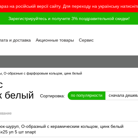
араз на російській версії сайту. Для переходу на українську натисні
Зарегистрируйтесь и получите 3% поздравительной скидки!
ата и доставка
Акционные товары
Сервис
грамма лояльности
Обмен и возврат
шение
Политика конфиденциальности
г
Вопросы и ответы
ы, O-образные с фарфоровым кольцом, цинк белый
с
к белый
по популярности
сначала дешев
Сортировка:
звание
юк-шуруп, O-образный с керамическим кольцом, цинк белый
5x25 уп 5 шт snapt