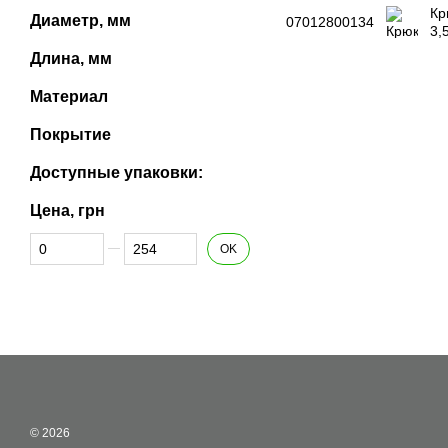
Кр
Диаметр, мм
07012800134
3,
Длина, мм
Материал
Покрытие
Доступные упаковки:
Цена, грн
От Цена, грн
До Цена, грн
OK
© 2026