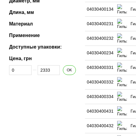
Диаметр, мм
04030400134
Ги
Длина, мм
Материал
04030400231
Ги
Применение
04030400232
Ги
Доступные упаковки:
04030400234
Ги
Цена, грн
04030400331
Ги
От Цена, грн
До Цена, грн
OK
04030400332
Ги
04030400334
Ги
04030400431
Ги
04030400432
Ги