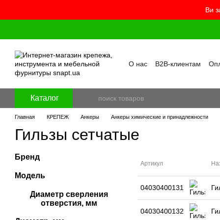
Ви з
Перейти к основному контенту
О нас
B2B-клиентам
Опл
Контакты
Бренды
Про
Пользовательское согла
Отзывы о магазине
Бло
Каталог
Главная
КРЕПЕЖ
Анкеры
Анкеры химические и принадлежности
Гильзы сетчатые
Бренд
Артикул
На
Модель
04030400131
Ги
Диаметр сверления
отверстия, мм
04030400132
Ги