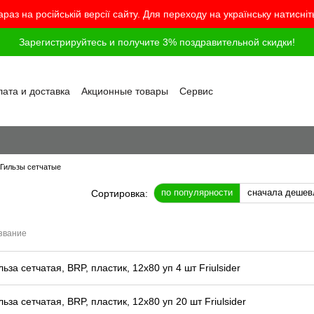
араз на російській версії сайту. Для переходу на українську натисні
Зарегистрируйтесь и получите 3% поздравительной скидки!
ата и доставка
Акционные товары
Сервис
грамма лояльности
Обмен и возврат
шение
Политика конфиденциальности
г
Вопросы и ответы
Гильзы сетчатые
по популярности
сначала дешев
Сортировка:
звание
льза сетчатая, BRP, пластик, 12x80 уп 4 шт Friulsider
льза сетчатая, BRP, пластик, 12x80 уп 20 шт Friulsider