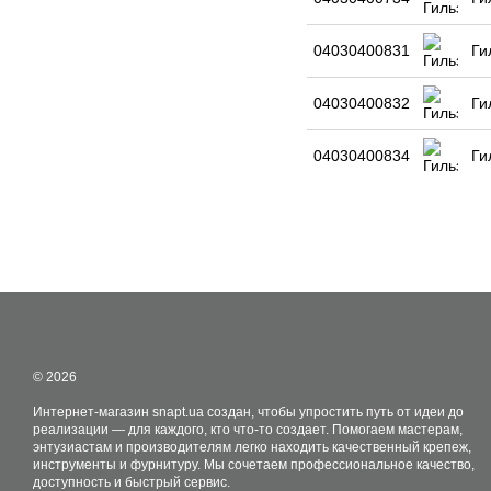
04030400831
Ги
04030400832
Ги
04030400834
Ги
© 2026
Интернет-магазин snapt.ua создан, чтобы упростить путь от идеи до
реализации — для каждого, кто что-то создает. Помогаем мастерам,
энтузиастам и производителям легко находить качественный крепеж,
инструменты и фурнитуру. Мы сочетаем профессиональное качество,
доступность и быстрый сервис.