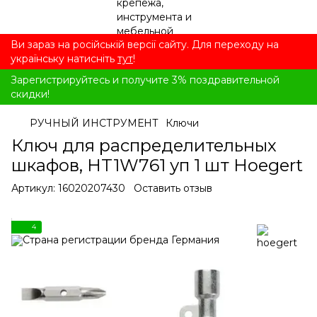
Ви зараз на російській версії сайту. Для переходу на
українську натисніть
тут
!
Зарегистрируйтесь и получите 3% поздравительной
скидки!
РУЧНЫЙ ИНСТРУМЕНТ
Ключи
Ключ для распределительных
шкафов, HT1W761 уп 1 шт Hoegert
Артикул:
16020207430
Оставить отзыв
4