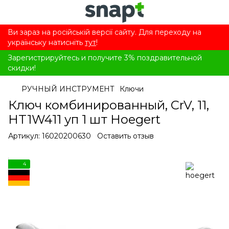
Ви зараз на російській версії сайту. Для переходу на
українську натисніть
тут
!
Зарегистрируйтесь и получите 3% поздравительной
скидки!
РУЧНЫЙ ИНСТРУМЕНТ
Ключи
Ключ комбинированный, CrV, 11,
HT1W411 уп 1 шт Hoegert
Артикул:
16020200630
Оставить отзыв
4