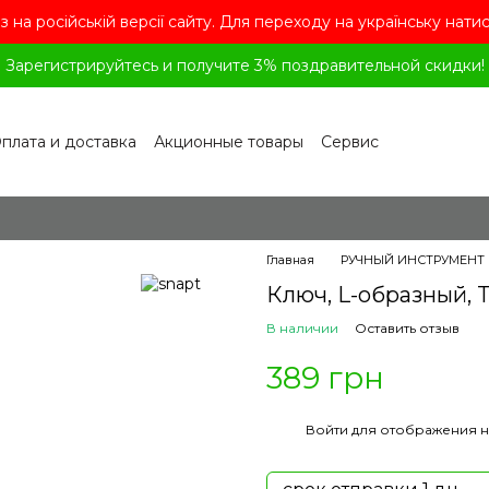
з на російській версії сайту. Для переходу на українську нати
Зарегистрируйтесь и получите 3% поздравительной скидки!
плата и доставка
Акционные товары
Сервис
рограмма лояльности
Обмен и возврат
лашение
Политика конфиденциальности
ог
Вопросы и ответы
Главная
РУЧНЫЙ ИНСТРУМЕНТ
Ключ, L-образный, To
В наличии
Оставить отзыв
389 грн
%
Войти
для отображения н