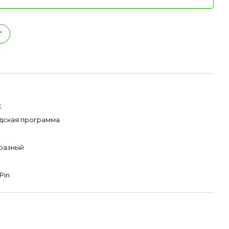
т
t
дская программа
разный
Pin