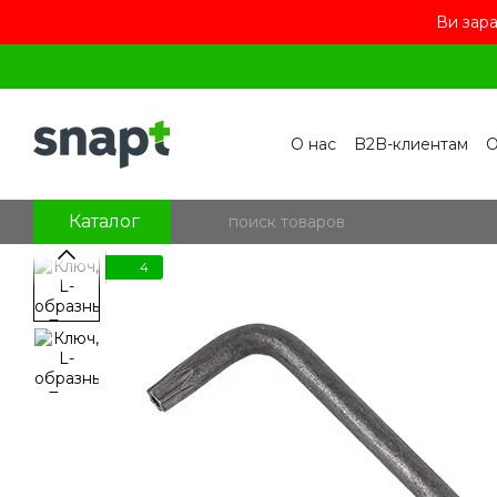
Ви зара
Перейти к основному контенту
О нас
B2B-клиентам
О
Контакты
Бренды
П
Пользовательское сог
Отзывы о магазине
Бл
Каталог
4