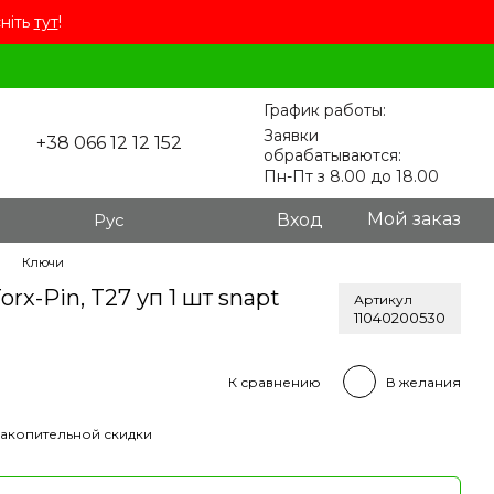
сніть
тут
!
График работы:
Заявки
+38 066 12 12 152
обрабатываются:
Пн-Пт з 8.00 до 18.00
Мой заказ
Рус
Вход
Ключи
rx-Pin, T27 уп 1 шт snapt
Артикул
11040200530
К сравнению
В желания
акопительной скидки