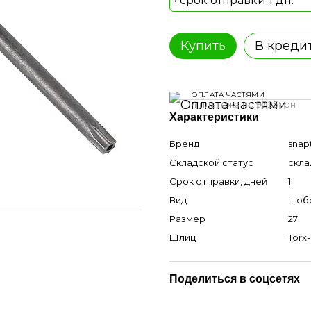
• срок отправки 1 дн.
Купить
В креди
ОПЛАТА ЧАСТЯМИ
4 платежа по 97.25 грн
Характеристики
Бренд
snap
Складской статус
скла
Срок отправки, дней
1
Вид
L-об
Размер
27
Шлиц
Torx-
Поделиться в соцсетях